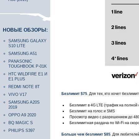
НОВЫЕ ОБЗОРЫ:
SAMSUNG GALAXY
S10 LITE
SAMSUNG A51
PANASONIC
TOUGHBOOK P-01K
HTC WILDFIRE E1 И
E1 PLUS
REDMI NOTE 8T
Безлимит $75
. Для тех, кто хочет безлими
VIVO V17
SAMSUNG A20S
Безлимит в 4G LTE (трафик на полной с
2019
Безлимит на голос и SMS
OPPO A9 2020
Просмотр видео с разрешением до 48
BQ MAGIC S
Безлимитная раздача по Wi-Fi на скоро
PHILIPS S397
Больше чем безлимит $85
. Для любителе