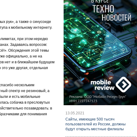
ых рук», а также о синусоиде
тупа к мобильному интернету.
лимитах, при этом нередко
анах. Задаваясь вопросом:
всё!». Обсуждения этой темы
же официально, а не на
мов нет и в ближайшем будущем
 это уже другая, отдельная
спасибо нескольким
тный спектр не резиновый, а
были и есть мобильные
лась собачка в пресловутых
ействительно позавидовать: в
13.05.2021
образчиками для понимания
Cайты, имеющие 500 тысяч
пользователей из России, должны
будут открыть местные филиалы