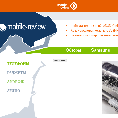
Победа технологий: ASUS Zen
Ход королевы. Realme C21 (NFC
Реальность и перспективы рын
Обзоры
Samsung
erid: 2VfnxxmNzs5
РЕКЛАМА
ТЕЛЕФОНЫ
ГАДЖЕТЫ
ANDROID
АУДИО