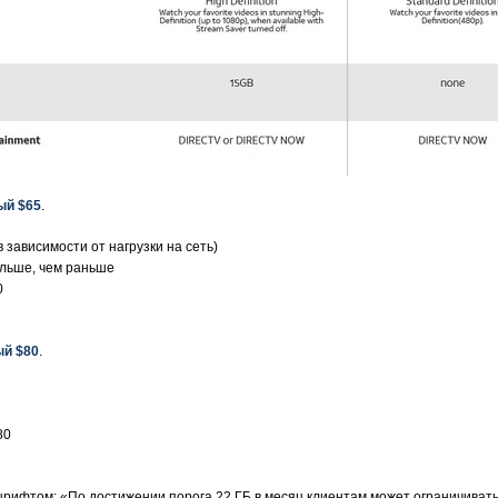
ый $65
.
 зависимости от нагрузки на сеть)
ольше, чем раньше
0
ый $80
.
80
ифтом: «По достижении порога 22 ГБ в месяц клиентам может ограничиватьс