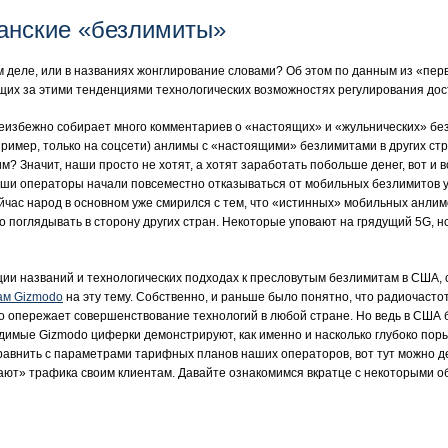
анские «безлимиты»
 деле, или в названиях жонглирование словами? Об этом по данным из «перв
щих за этими тенденциями технологических возможностях регулирования дос
избежно собирает много комментариев о «настоящих» и «жульнических» без
ример, только на соцсети) анлимы с «настоящими» безлимитами в других стр
? Значит, наши просто не хотят, а хотят заработать побольше денег, вот и 
наши операторы начали повсеместно отказываться от мобильных безлимитов у
ейчас народ в основном уже смирился с тем, что «истинных» мобильных анли
 поглядывать в сторону других стран. Некоторые уповают на грядущий 5G, но
ции названий и технологических подходах к пресловутым безлимитам в США, 
ам Gizmodo
на эту тему. Собственно, и раньше было понятно, что радиочасто
о опережает совершенствование технологий в любой стране. Но ведь в США 
димые Gizmodo циферки демонстрируют, как именно и насколько глубоко поры
равнить с параметрами тарифных планов наших операторов, вот тут можно д
ют» трафика своим клиентам. Давайте ознакомимся вкратце с некоторыми 