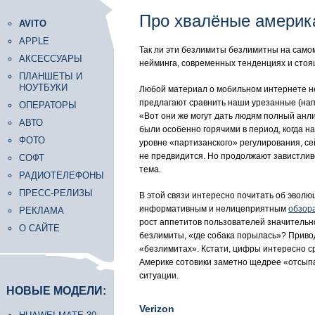
Про хвалёные америк
AVITO
APPLE
Так ли эти безлимиты безлимитны на самом
АКСЕССУАРЫ
нейминга, современных тенденциях и стоя
ПЛАНШЕТЫ И
НОУТБУКИ
Любой материал о мобильном интернете не
предлагают сравнить наши урезанные (нап
ОПЕРАТОРЫ
«Вот они же могут дать людям полный анлим
АВТО
были особенно горячими в период, когда 
ФОТО
уровне «партизанского» регулирования, с
не предвидится. Но продолжают завистливо
СОФТ
тема.
РАДИОТЕЛЕФОНЫ
ПРЕСС-РЕЛИЗЫ
В этой связи интересно почитать об эволю
информативным и нелицеприятным
обзор
РЕКЛАМА
рост аппетитов пользователей значительн
О САЙТЕ
безлимиты, «где собака порылась»? Приво
«безлимитах». Кстати, цифры интересно с
Америке сотовики заметно щедрее «отсыпа
ситуации.
НОВЫЕ МОДЕЛИ:
Verizon