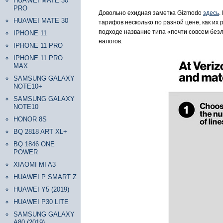
HUAWEI MATE 30
PRO
Довольно ехидная заметка Gizmodo
здесь
.
HUAWEI MATE 30
тарифов несколько по разной цене, как их
подходе название типа «почти совсем без
IPHONE 11
налогов.
IPHONE 11 PRO
IPHONE 11 PRO
MAX
SAMSUNG GALAXY
NOTE10+
SAMSUNG GALAXY
NOTE10
HONOR 8S
BQ 2818 ART XL+
BQ 1846 ONE
POWER
XIAOMI MI A3
HUAWEI P SMART Z
HUAWEI Y5 (2019)
HUAWEI P30 LITE
SAMSUNG GALAXY
A80 (2019)