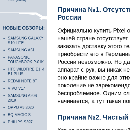
Причина №1. Отсутс
России
НОВЫЕ ОБЗОРЫ:
Официально купить Pixel о
нашей стране отсутствует 
SAMSUNG GALAXY
S10 LITE
заказать доставку этого т
SAMSUNG A51
приобрести его в Германии
PANASONIC
России невозможно. Но да
TOUGHBOOK P-01K
аппарат с рук, вы никак н
HTC WILDFIRE E1 И
E1 PLUS
оно крайне важно для эти
REDMI NOTE 8T
поколение не зарекомендо
VIVO V17
беспроблемное. Одним сло
SAMSUNG A20S
начинается, а тут такая п
2019
OPPO A9 2020
BQ MAGIC S
Причина №2. Чистый 
PHILIPS S397