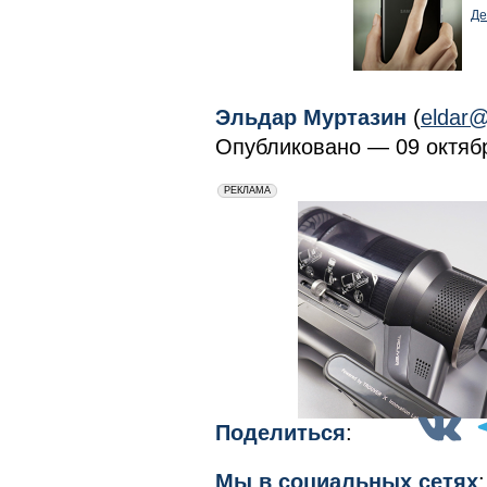
Де
Эльдар Муртазин
(
eldar@
Опубликовано — 09 октябр
erid: 2VfnxxmNzs5
РЕКЛАМА
Поделиться
:
Мы в социальных сетях
: