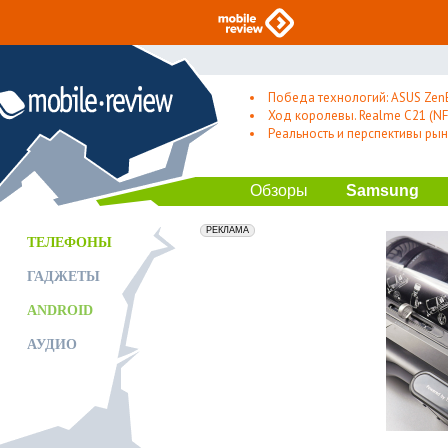
Победа технологий: ASUS Zen
Ход королевы. Realme C21 (NFC
Реальность и перспективы рын
Обзоры
Samsung
erid: 2VfnxxmNzs5
РЕКЛАМА
ТЕЛЕФОНЫ
ГАДЖЕТЫ
ANDROID
АУДИО