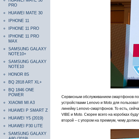
HUAWEI MATE 30
PRO
HUAWEI MATE 30
IPHONE 11
IPHONE 11 PRO
IPHONE 11 PRO
MAX
SAMSUNG GALAXY
NOTE10+
SAMSUNG GALAXY
NOTE10
HONOR 8S
BQ 2818 ART XL+
BQ 1846 ONE
POWER
Сервисным обслуживанием смартфонов под
XIAOMI MI A3
устройствами Lenovo и Moto для пользоват
линейку Lenovo-смартфонов. То есть, сейча
HUAWEI P SMART Z
VIBE и Moto. Скорее всего на коробках буд
HUAWEI Y5 (2019)
второй – с упором на премиум, чему должн
HUAWEI P30 LITE
SAMSUNG GALAXY
A80 (2019)