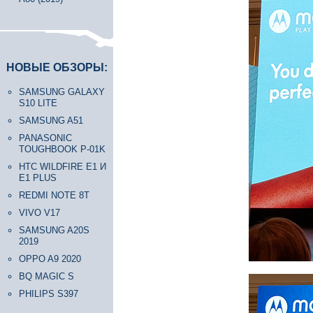
НОВЫЕ ОБЗОРЫ:
SAMSUNG GALAXY
S10 LITE
SAMSUNG A51
PANASONIC
TOUGHBOOK P-01K
HTC WILDFIRE E1 И
E1 PLUS
REDMI NOTE 8T
VIVO V17
SAMSUNG A20S
2019
OPPO A9 2020
BQ MAGIC S
PHILIPS S397