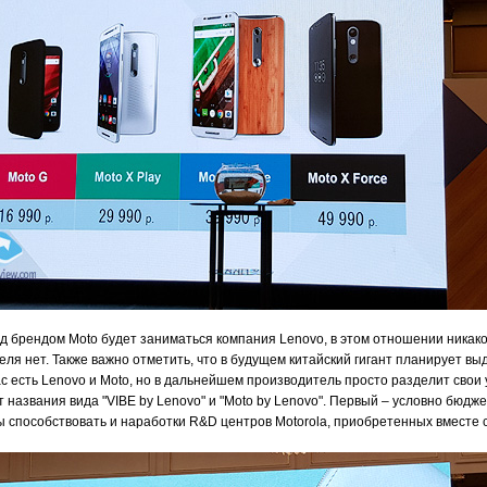
 брендом Moto будет заниматься компания Lenovo, в этом отношении никак
еля нет. Также важно отметить, что в будущем китайский гигант планирует вы
с есть Lenovo и Moto, но в дальнейшем производитель просто разделит свои 
ут названия вида "VIBE by Lenovo" и "Moto by Lenovo". Первый – условно бюдж
ы способствовать и наработки R&D центров Motorola, приобретенных вместе 