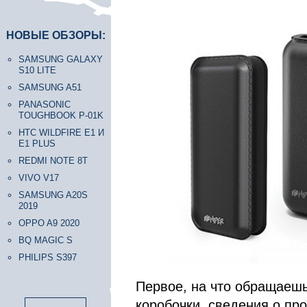
НОВЫЕ ОБЗОРЫ:
SAMSUNG GALAXY
S10 LITE
SAMSUNG A51
PANASONIC
TOUGHBOOK P-01K
HTC WILDFIRE E1 И
E1 PLUS
REDMI NOTE 8T
VIVO V17
SAMSUNG A20S
2019
OPPO A9 2020
BQ MAGIC S
PHILIPS S397
Первое, на что обращаешь
коробочки, сведения о пр