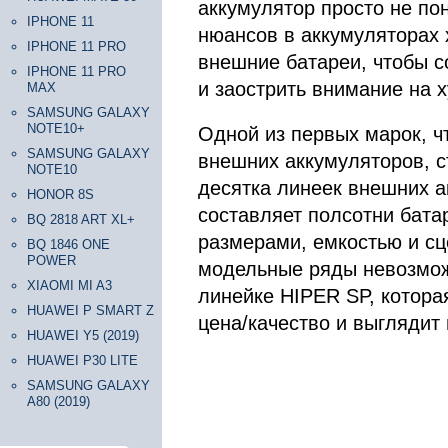
аккумулятор просто не по
IPHONE 11
нюансов в аккумуляторах 
IPHONE 11 PRO
внешние батареи, чтобы с
IPHONE 11 PRO
и заострить внимание на 
MAX
SAMSUNG GALAXY
NOTE10+
Одной из первых марок, ч
SAMSUNG GALAXY
внешних аккумуляторов, с
NOTE10
десятка линеек внешних а
HONOR 8S
составляет полсотни бата
BQ 2818 ART XL+
размерами, емкостью и сц
BQ 1846 ONE
POWER
модельные ряды невозмож
XIAOMI MI A3
линейке HIPER SP, котор
HUAWEI P SMART Z
цена/качество и выглядит
HUAWEI Y5 (2019)
HUAWEI P30 LITE
SAMSUNG GALAXY
A80 (2019)