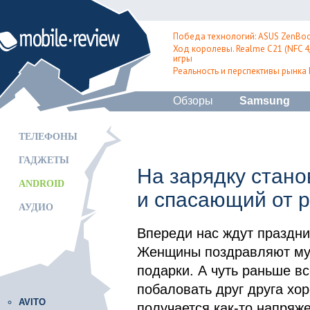
Победа технологий: ASUS ZenBoo
Ход королевы. Realme C21 (NFC 4/
игры
Реальность и перспективы рынка
Обзоры
Samsung
ТЕЛЕФОНЫ
ГАДЖЕТЫ
На зарядку стан
ANDROID
и спасающий от 
АУДИО
Впереди нас ждут праздни
Женщины поздравляют муж
подарки. А чуть раньше в
побаловать друг друга хо
AVITO
получается как-то напряже