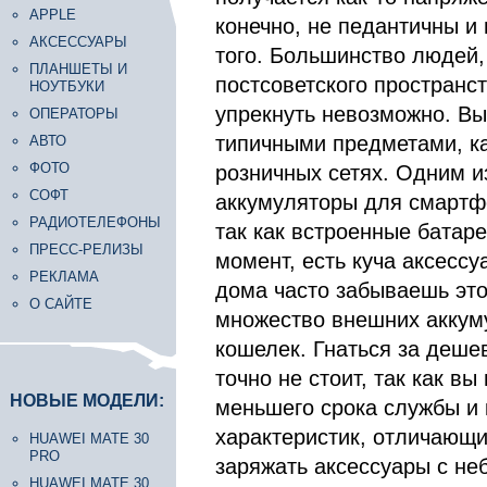
APPLE
конечно, не педантичны и 
АКСЕССУАРЫ
того. Большинство людей
ПЛАНШЕТЫ И
постсоветского пространст
НОУТБУКИ
упрекнуть невозможно. В
ОПЕРАТОРЫ
типичными предметами, к
АВТО
ФОТО
розничных сетях. Одним и
СОФТ
аккумуляторы для смартф
РАДИОТЕЛЕФОНЫ
так как встроенные бата
ПРЕСС-РЕЛИЗЫ
момент, есть куча аксессу
РЕКЛАМА
дома часто забываешь это
О САЙТЕ
множество внешних аккуму
кошелек. Гнаться за деше
точно не стоит, так как в
НОВЫЕ МОДЕЛИ:
меньшего срока службы и 
характеристик, отличающи
HUAWEI MATE 30
PRO
заряжать аксессуары с не
HUAWEI MATE 30