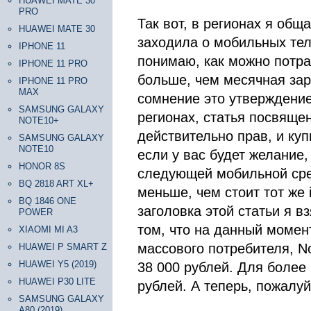
HUAWEI MATE 30
PRO
Так вот, в регионах я общ
HUAWEI MATE 30
заходила о мобильных те
IPHONE 11
понимаю, как можно потрат
IPHONE 11 PRO
больше, чем месячная зар
IPHONE 11 PRO
MAX
сомнение это утверждение
SAMSUNG GALAXY
регионах, статья посвящен
NOTE10+
действительно прав, и ку
SAMSUNG GALAXY
NOTE10
если у вас будет желание
HONOR 8S
следующей мобильной сред
BQ 2818 ART XL+
меньше, чем стоит тот же 
BQ 1846 ONE
заголовка этой статьи я в
POWER
том, что на данный момен
XIAOMI MI A3
массового потребителя, Not
HUAWEI P SMART Z
HUAWEI Y5 (2019)
38 000 рублей. Для более
HUAWEI P30 LITE
рублей. А теперь, пожалуй
SAMSUNG GALAXY
A80 (2019)