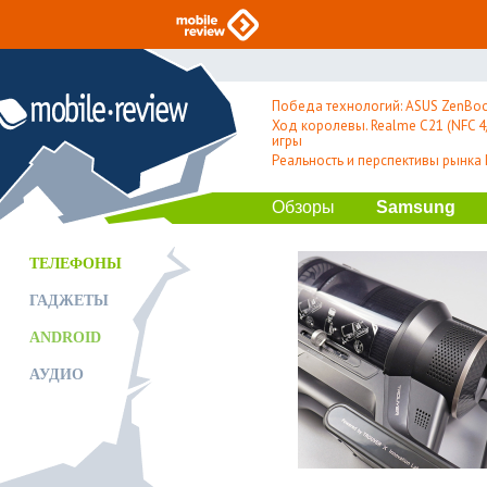
Победа технологий: ASUS ZenBoo
Ход королевы. Realme C21 (NFC 4/
игры
Реальность и перспективы рынка
Обзоры
Samsung
ТЕЛЕФОНЫ
ГАДЖЕТЫ
ANDROID
АУДИО