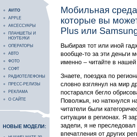
Мобильная среда
AVITO
которые вы может
APPLE
АКСЕССУАРЫ
Plus или Samsung
ПЛАНШЕТЫ И
НОУТБУКИ
Выбирая тот или иной гад
ОПЕРАТОРЫ
вообще-то за эти деньги м
АВТО
ФОТО
именно – читайте в нашей 
СОФТ
Знаете, поездка по регио
РАДИОТЕЛЕФОНЫ
словно взглянул на мир д
ПРЕСС-РЕЛИЗЫ
постарался бегло обрисов
РЕКЛАМА
О САЙТЕ
Поволжья, но наткнулся н
читатели были категориче
ситуации в регионах. Я за
задели, я не преследовал
НОВЫЕ МОДЕЛИ:
впечатления от других ре