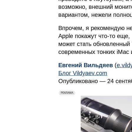
возможно, внешний монит
вариантом, нежели полно
Впрочем, я рекомендую не 
Apple покажут что-то еще,
может стать обновленный T
современных тонких iMac 
Евгений Вильдяев
(
e.vil
Блог Vildyaev.com
Опубликовано — 24 сентяб
erid: 2VfnxxmNzs5
РЕКЛАМА