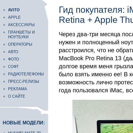
Гид покупателя: 
AVITO
Retina + Apple Th
APPLE
АКСЕССУАРЫ
ПЛАНШЕТЫ И
Через два-три месяца посл
НОУТБУКИ
нужен и полноценный ноут
ОПЕРАТОРЫ
расстроился, что не обра
АВТО
MacBook Pro Retina 13 (да
ФОТО
долгое время меня грызла
СОФТ
было взять именно ее! В к
РАДИОТЕЛЕФОНЫ
возможность лично протест
ПРЕСС-РЕЛИЗЫ
РЕКЛАМА
года пользовался iMac, в
О САЙТЕ
НОВЫЕ МОДЕЛИ: