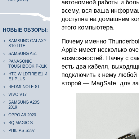
автономной работы и бол
всему, вся ваша информац
доступна на домашнем ко
этого компьютера.
НОВЫЕ ОБЗОРЫ:
Почему именно Thunderbolt
SAMSUNG GALAXY
S10 LITE
Apple имеет несколько оч
SAMSUNG A51
возможностей. Начну с сам
PANASONIC
есть два кабеля, выходящ
TOUGHBOOK P-01K
подключить к нему любой 
HTC WILDFIRE E1 И
E1 PLUS
второй — MagSafe, для за
REDMI NOTE 8T
VIVO V17
SAMSUNG A20S
2019
OPPO A9 2020
BQ MAGIC S
PHILIPS S397