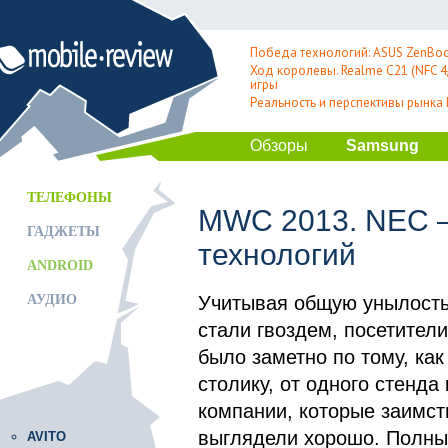
Победа технологий: ASUS ZenBoo
Ход королевы. Realme C21 (NFC 4/
игры
Реальность и перспективы рынка
Обзоры
Samsung
ТЕЛЕФОНЫ
MWC 2013. NEC –
ГАДЖЕТЫ
технологий
ANDROID
АУДИО
Учитывая общую унылость
стали гвоздем, посетител
было заметно по тому, как
столику, от одного стенда
компании, которые заимст
выглядели хорошо. Полны
AVITO