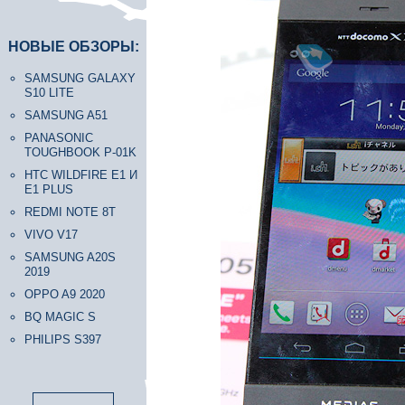
НОВЫЕ ОБЗОРЫ:
SAMSUNG GALAXY
S10 LITE
SAMSUNG A51
PANASONIC
TOUGHBOOK P-01K
HTC WILDFIRE E1 И
E1 PLUS
REDMI NOTE 8T
VIVO V17
SAMSUNG A20S
2019
OPPO A9 2020
BQ MAGIC S
PHILIPS S397