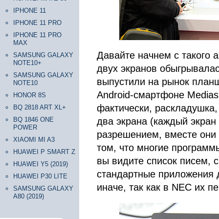
IPHONE 11
IPHONE 11 PRO
IPHONE 11 PRO
MAX
Давайте начнем с такого 
SAMSUNG GALAXY
NOTE10+
двух экранов обыгрывалас
SAMSUNG GALAXY
выпустили на рынок планш
NOTE10
Android-смартфоне Medias 
HONOR 8S
фактически, раскладушка,
BQ 2818 ART XL+
BQ 1846 ONE
два экрана (каждый экран
POWER
разрешением, вместе они 
XIAOMI MI A3
том, что многие программ
HUAWEI P SMART Z
вы видите список писем, 
HUAWEI Y5 (2019)
стандартные приложения д
HUAWEI P30 LITE
иначе, так как в NEC их п
SAMSUNG GALAXY
A80 (2019)