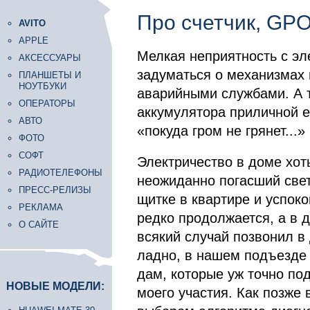
Про счетчик, GPO
AVITO
APPLE
Мелкая неприятность с эл
АКСЕССУАРЫ
задуматься о механизмах
ПЛАНШЕТЫ И
НОУТБУКИ
аварийными службами. А т
ОПЕРАТОРЫ
аккумулятора приличной е
АВТО
«покуда гром не грянет...»
ФОТО
СОФТ
Электричество в доме хот
РАДИОТЕЛЕФОНЫ
неожиданно погасший свет
ПРЕСС-РЕЛИЗЫ
щитке в квартире и успок
РЕКЛАМА
редко продолжается, а в 
О САЙТЕ
всякий случай позвонил в 
ладно, в нашем подъезде 
дам, которые уж точно по
НОВЫЕ МОДЕЛИ:
моего участия. Как позже 