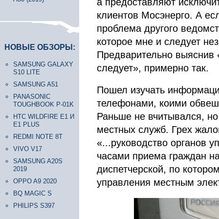
а предоставляют исключи
клиентов Мосэнерго. А есл
проблема другого ведомст
которое мне и следует не
НОВЫЕ ОБЗОРЫ:
Предварительно выяснив 
SAMSUNG GALAXY
следует», примерно так.
S10 LITE
SAMSUNG A51
Пошел изучать информаци
PANASONIC
телефонами, коими обвеша
TOUGHBOOK P-01K
Раньше не вчитывался, но
HTC WILDFIRE E1 И
E1 PLUS
местных служб. Грех жало
REDMI NOTE 8T
«...руководство органов 
VIVO V17
часами приема граждан н
SAMSUNG A20S
диспетчерской, по которо
2019
управления местным элект
OPPO A9 2020
BQ MAGIC S
PHILIPS S397