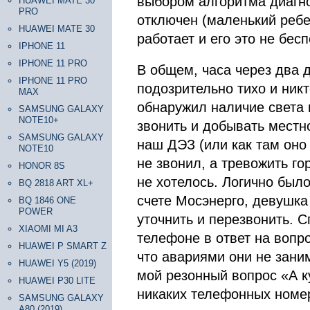
выбором алгоритма диагно
HUAWEI MATE 30
PRO
отключен (маленький ребен
HUAWEI MATE 30
работает и его это не бесп
IPHONE 11
IPHONE 11 PRO
В общем, часа через два 
IPHONE 11 PRO
подозрительно тихо и ник
MAX
обнаружил наличие света в
SAMSUNG GALAXY
NOTE10+
звонить и добывать местно
SAMSUNG GALAXY
наш ДЭЗ (или как там оно 
NOTE10
не звонил, а тревожить г
HONOR 8S
не хотелось. Логично был
BQ 2818 ART XL+
счете Мосэнерго, девушка
BQ 1846 ONE
POWER
уточнить и перезвонить. С
XIAOMI MI A3
телефоне в ответ на вопр
HUAWEI P SMART Z
что авариями они не заним
HUAWEI Y5 (2019)
мой резонный вопрос «А к
HUAWEI P30 LITE
никаких телефонных номер
SAMSUNG GALAXY
A80 (2019)