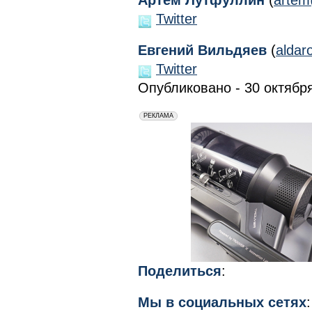
Артем Лутфуллин
(
artem
Twitter
Евгений Вильдяев
(
alda
Twitter
Опубликовано - 30 октября
erid: 2VfnxxmNzs5
РЕКЛАМА
Поделиться
:
Мы в социальных сетях
: