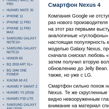
HUAWEI MATE 30
Смартфон Nexus 4
PRO
HUAWEI MATE 30
Компания Google не отсту
IPHONE 11
раз нового производителя
IPHONE 11 PRO
на этот раз первыми высту
IPHONE 11 PRO
MAX
аналогичные «гуглофоны» 
SAMSUNG GALAXY
настоящая популярность к
NOTE10+
моделью Galaxy Nexus, п
SAMSUNG GALAXY
NOTE10
сначала снискал любовь «
HONOR 8S
затем получил вторую вол
BQ 2818 ART XL+
обновлению до Jelly Bean.
BQ 1846 ONE
также, но уже с LG.
POWER
XIAOMI MI A3
Смартфон сильно похож н
HUAWEI P SMART Z
Nexus. Те же скругленные 
HUAWEI Y5 (2019)
видно невооруженным гла
HUAWEI P30 LITE
SAMSUNG GALAXY
внимание на материал спи
A80 (2019)