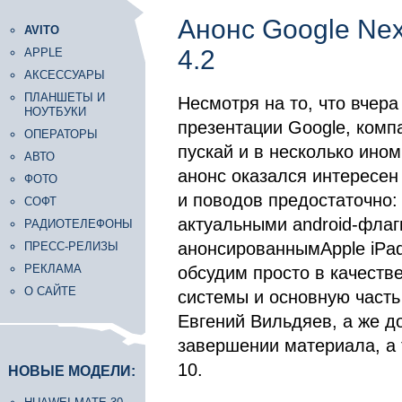
Анонс Google Nex
AVITO
4.2
APPLE
АКСЕССУАРЫ
ПЛАНШЕТЫ И
Несмотря на то, что вчер
НОУТБУКИ
презентации Google, комп
ОПЕРАТОРЫ
пускай и в несколько ином
АВТО
анонс оказался интересен 
ФОТО
и поводов предостаточно:
СОФТ
актуальными android-флаг
РАДИОТЕЛЕФОНЫ
анонсированнымApple iPad 
ПРЕСС-РЕЛИЗЫ
РЕКЛАМА
обсудим просто в качеств
О САЙТЕ
системы и основную часть
Евгений Вильдяев, а же д
завершении материала, а 
10.
НОВЫЕ МОДЕЛИ: