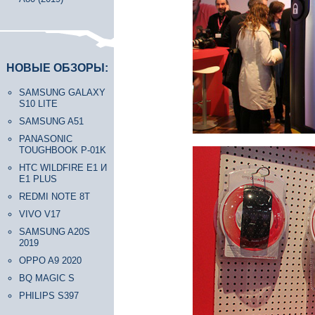
НОВЫЕ ОБЗОРЫ:
SAMSUNG GALAXY
S10 LITE
SAMSUNG A51
PANASONIC
TOUGHBOOK P-01K
HTC WILDFIRE E1 И
E1 PLUS
REDMI NOTE 8T
VIVO V17
SAMSUNG A20S
2019
OPPO A9 2020
BQ MAGIC S
PHILIPS S397