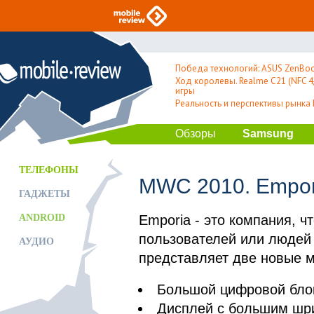
Победа технологий: ASUS ZenBoo
Ход королевы. Realme C21 (NFC 4/
игры
Реальность и перспективы рынка
Обзоры
Samsung
ТЕЛЕФОНЫ
MWC 2010. Empor
ГАДЖЕТЫ
ANDROID
Emporia - это компания, 
пользователей или людей 
АУДИО
представляет две новые 
Большой цифровой бло
Дисплей с большим ш