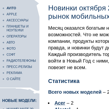
Новинки октября 
AVITO
рынок мобильны
APPLE
АКСЕССУАРЫ
ПЛАНШЕТЫ И
Месяц оказался богатым н
НОУТБУКИ
возможностей. Что не мож
ОПЕРАТОРЫ
компании, продукты котор
АВТО
правда, и новинки будут д
ФОТО
Каждый производитель тор
СОФТ
войти в Новый Год с ними,
РАДИОТЕЛЕФОНЫ
повезет не всем.
ПРЕСС-РЕЛИЗЫ
РЕКЛАМА
О САЙТЕ
Статистика
Всего новых моделей
– 
НОВЫЕ МОДЕЛИ:
Acer
– 2