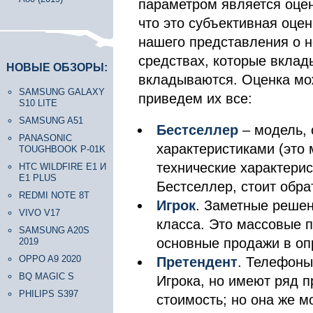
параметром является оцен
что это субъективная оцен
нашего представления о н
средствах, которые вклад
НОВЫЕ ОБЗОРЫ:
вкладываются. Оценка мож
SAMSUNG GALAXY
приведем их все:
S10 LITE
SAMSUNG A51
Бестселлер
– модель,
PANASONIC
характеристиками (это 
TOUGHBOOK P-01K
технические характери
HTC WILDFIRE E1 И
E1 PLUS
Бестселлер, стоит обр
REDMI NOTE 8T
Игрок
. Заметные решен
VIVO V17
класса. Это массовые 
SAMSUNG A20S
основные продажи в оп
2019
OPPO A9 2020
Претендент
. Телефоны
BQ MAGIC S
Игрока, но имеют ряд п
PHILIPS S397
стоимость; но она же м