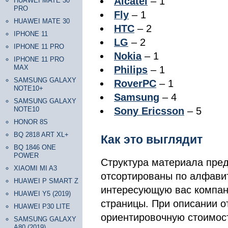
Alcatel
– 1
HUAWEI MATE 30
PRO
Fly
– 1
HUAWEI MATE 30
HTC
– 2
IPHONE 11
LG
– 2
IPHONE 11 PRO
Nokia
– 1
IPHONE 11 PRO
MAX
Philips
– 1
SAMSUNG GALAXY
RoverPC
– 1
NOTE10+
Samsung
– 4
SAMSUNG GALAXY
NOTE10
Sony Ericsson
– 5
HONOR 8S
BQ 2818 ART XL+
Как это выглядит
BQ 1846 ONE
POWER
Структура материала пред
XIAOMI MI A3
отсортированы по алфавит
HUAWEI P SMART Z
интересующую вас компан
HUAWEI Y5 (2019)
страницы. При описании о
HUAWEI P30 LITE
ориентировочную стоимос
SAMSUNG GALAXY
A80 (2019)