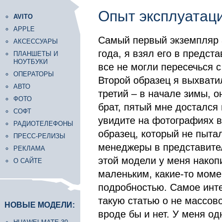
Опыт эксплуатаци
AVITO
APPLE
Самый первый экземпляр 
АКСЕССУАРЫ
года, я взял его в предст
ПЛАНШЕТЫ И
НОУТБУКИ
все не могли пересечься с
ОПЕРАТОРЫ
Второй образец я выхвати
АВТО
третий – в начале зимы, о
ФОТО
брат, пятый мне достался 
СОФТ
увидите на фотографиях в
РАДИОТЕЛЕФОНЫ
образец, который не пыта
ПРЕСС-РЕЛИЗЫ
менеджеры в представитель
РЕКЛАМА
этой модели у меня накопи
О САЙТЕ
маленьким, какие-то моме
подробностью. Самое инте
такую статью о не массов
НОВЫЕ МОДЕЛИ:
вроде бы и нет. У меня од