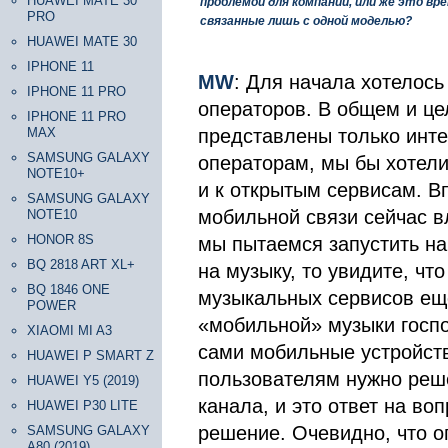
HUAWEI MATE 30
проблемой для компании, или же это в
PRO
связанные лишь с одной моделью?
HUAWEI MATE 30
IPHONE 11
MW
: Для начала хотелось
IPHONE 11 PRO
операторов. В общем и це
IPHONE 11 PRO
MAX
представлены только инте
SAMSUNG GALAXY
операторам, мы бы хотели
NOTE10+
и к открытым сервисам. В
SAMSUNG GALAXY
мобильной связи сейчас в
NOTE10
HONOR 8S
мы пытаемся запустить на
BQ 2818 ART XL+
на музыку, то увидите, ч
BQ 1846 ONE
музыкальных сервисов ещ
POWER
«мобильной» музыки госпо
XIAOMI MI A3
сами мобильные устройств
HUAWEI P SMART Z
пользователям нужно реше
HUAWEI Y5 (2019)
канала, и это ответ на во
HUAWEI P30 LITE
решение. Очевидно, что о
SAMSUNG GALAXY
A80 (2019)