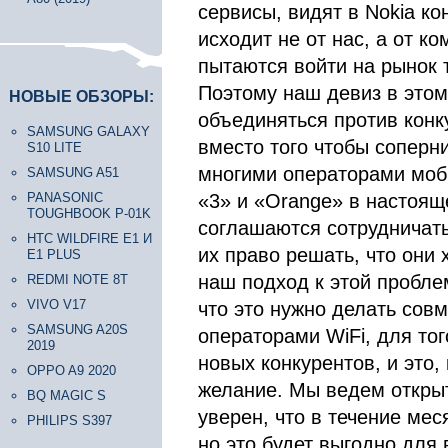
сервисы, видят в Nokia ко
исходит не от нас, а от к
пытаются войти на рынок 
Поэтому наш девиз в этом
НОВЫЕ ОБЗОРЫ:
объединяться против конку
SAMSUNG GALAXY
вместо того чтобы соперн
S10 LITE
многими операторами мобил
SAMSUNG A51
PANASONIC
«3» и «Orange» в настоящ
TOUGHBOOK P-01K
соглашаются сотрудничать 
HTC WILDFIRE E1 И
их право решать, что они х
E1 PLUS
наш подход к этой пробле
REDMI NOTE 8T
VIVO V17
что это нужно делать сов
SAMSUNG A20S
операторами WiFi, для то
2019
новых конкурентов, и это,
OPPO A9 2020
желание. Мы ведем открыт
BQ MAGIC S
уверен, что в течение ме
PHILIPS S397
но это будет выгодно для 