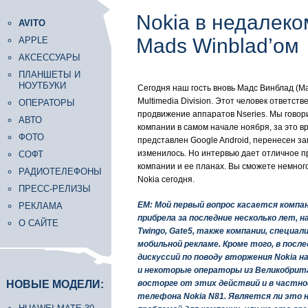
Nokia в недалеко
AVITO
Mads Winblad’ом
APPLE
АКСЕССУАРЫ
ПЛАНШЕТЫ И
НОУТБУКИ
Сегодня наш гость вновь Мадс Винблад (Ma
Multimedia Division. Этот человек ответств
ОПЕРАТОРЫ
продвижение аппаратов Nseries. Мы говор
АВТО
компании в самом начале ноября, за это 
ФОТО
представлен Google Android, перенесен за
изменилось. Но интервью дает отличное п
СОФТ
компании и ее планах. Вы сможете немного
РАДИОТЕЛЕФОНЫ
Nokia сегодня.
ПРЕСС-РЕЛИЗЫ
EM: Мой первый вопрос касается компан
РЕКЛАМА
прибрела за последние несколько лет, н
О САЙТЕ
Twingo, Gate5, также компании, специа
мобильной рекламе. Кроме того, в посл
дискуссий по поводу вторжения Nokia н
и некоторые операторы из Великобрит
НОВЫЕ МОДЕЛИ:
восторге от этих действий и в частно
телефона Nokia N81. Является ли это н