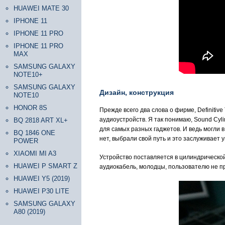
HUAWEI MATE 30
IPHONE 11
IPHONE 11 PRO
IPHONE 11 PRO
MAX
SAMSUNG GALAXY
NOTE10+
SAMSUNG GALAXY
Дизайн, конструкция
NOTE10
HONOR 8S
Прежде всего два слова о фирме, Definitiv
аудиоустройств. Я так понимаю, Sound Cyl
BQ 2818 ART XL+
для самых разных гаджетов. И ведь могли 
BQ 1846 ONE
нет, выбрали свой путь и это заслуживает 
POWER
XIAOMI MI A3
Устройство поставляется в цилиндрической
HUAWEI P SMART Z
аудиокабель, молодцы, пользователю не при
HUAWEI Y5 (2019)
HUAWEI P30 LITE
SAMSUNG GALAXY
A80 (2019)