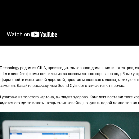
e Technology родом из США, производитель колонок, домашних кинотеатров, с
inder в линейке фирмы появился из-за повсеместного спроса на подобные уст
в фирме пойти испытанной дорожкой, простая маленькая колонка, каких десятк
уважения. Давайте расскажу, чем Sound Cylinder отличается от прочих.
 упаковке из толстого картона, выглядит здорово. Комплект поставки тоже х
дется его где-то искать - вещь стоит копейки, но купить порой можно только 