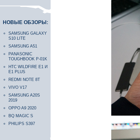
НОВЫЕ ОБЗОРЫ:
SAMSUNG GALAXY
S10 LITE
SAMSUNG A51
PANASONIC
TOUGHBOOK P-01K
HTC WILDFIRE E1 И
E1 PLUS
REDMI NOTE 8T
VIVO V17
SAMSUNG A20S
2019
OPPO A9 2020
BQ MAGIC S
PHILIPS S397