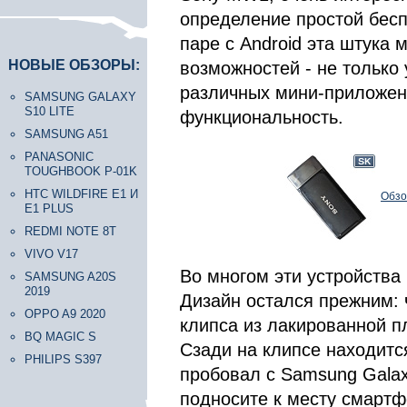
определение простой бесп
паре с Android эта штука 
НОВЫЕ ОБЗОРЫ:
возможностей - не только
различных мини-приложен
SAMSUNG GALAXY
S10 LITE
функциональность.
SAMSUNG A51
PANASONIC
TOUGHBOOK P-01K
HTC WILDFIRE E1 И
Обзо
E1 PLUS
REDMI NOTE 8T
VIVO V17
Во многом эти устройства 
SAMSUNG A20S
2019
Дизайн остался прежним: 
OPPO A9 2020
клипса из лакированной п
BQ MAGIC S
Сзади на клипсе находитс
PHILIPS S397
пробовал с Samsung Galax
подносите к месту смартф