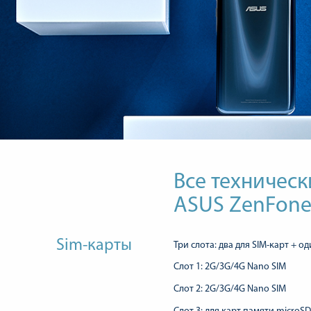
Все техническ
ASUS ZenFone 
Sim-карты
Три слота: два для SIM-карт + о
Слот 1: 2G/3G/4G Nano SIM
Слот 2: 2G/3G/4G Nano SIM