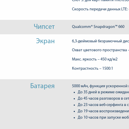
Слот 3: для карт памяти microS
Скорость передачи данных LTE: о
Чипсет
Qualcomm® Snapdragon™ 660
Экран
6,3-дюймовый безрамочный диспл
Охват цветового пространства 
Макс. яркость – 450 кд/м2
Контрастность – 1500:1
Батарея
5000 мАч, функция ускоренной
До 35 дней в режиме ожидани
До 45 часов разговоров в се
До 23 часов веб-серфинга в с
До 19 часов воспроизведени
До 10 часов при запуске мо