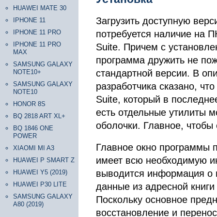
HUAWEI MATE 30
Загрузить доступную вер
IPHONE 11
IPHONE 11 PRO
потребуется наличие на П
IPHONE 11 PRO
Suite. Причем с установле
MAX
программа дружить не пож
SAMSUNG GALAXY
стандартной версии. В оп
NOTE10+
SAMSUNG GALAXY
разработчика сказано, что
NOTE10
Suite, который в последне
HONOR 8S
есть отдельные утилиты м
BQ 2818 ART XL+
оболочки. Главное, чтобы
BQ 1846 ONE
POWER
Главное окно программы п
XIAOMI MI A3
имеет всю необходимую и
HUAWEI P SMART Z
выводится информация о 
HUAWEI Y5 (2019)
HUAWEI P30 LITE
данные из адресной книги
SAMSUNG GALAXY
Поскольку основное пред
A80 (2019)
восстановление и перено