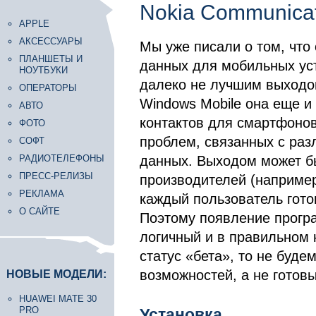
Nokia Communicat
APPLE
АКСЕССУАРЫ
Мы уже писали о том, что
ПЛАНШЕТЫ И
данных для мобильных устр
НОУТБУКИ
далеко не лучшим выходо
ОПЕРАТОРЫ
Windows Mobile она еще и
АВТО
контактов для смартфонов
ФОТО
проблем, связанных с раз
СОФТ
РАДИОТЕЛЕФОНЫ
данных. Выходом может б
ПРЕСС-РЕЛИЗЫ
производителей (например
РЕКЛАМА
каждый пользователь гото
О САЙТЕ
Поэтому появление програ
логичный и в правильном 
статус «бета», то не буде
возможностей, а не готовы
НОВЫЕ МОДЕЛИ:
HUAWEI MATE 30
PRO
Установка