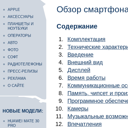
Обзор смартфона 
APPLE
АКСЕССУАРЫ
ПЛАНШЕТЫ И
Содержание
НОУТБУКИ
ОПЕРАТОРЫ
Комплектация
АВТО
Технические характер
ФОТО
Введение
СОФТ
Внешний вид
РАДИОТЕЛЕФОНЫ
Дисплей
ПРЕСС-РЕЛИЗЫ
Время работы
РЕКЛАМА
Коммуникационные ос
О САЙТЕ
Память, чипсет и про
Программное обеспеч
Камеры
НОВЫЕ МОДЕЛИ:
Музыкальные возможн
HUAWEI MATE 30
Впечатления
PRO