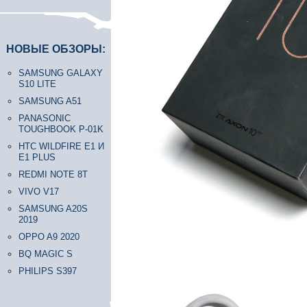
НОВЫЕ ОБЗОРЫ:
SAMSUNG GALAXY
S10 LITE
SAMSUNG A51
PANASONIC
TOUGHBOOK P-01K
HTC WILDFIRE E1 И
E1 PLUS
REDMI NOTE 8T
VIVO V17
SAMSUNG A20S
2019
OPPO A9 2020
BQ MAGIC S
PHILIPS S397