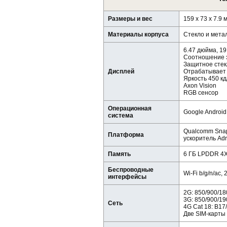
Размеры и вес
159 x 73 x 7.9 
Материалы корпуса
Стекло и мета
6.47 дюйма, 19
Соотношение э
Защитное стек
Дисплей
Отрабатывает 
Яркость 450 кд
Axon Vision
RGB сенсор
Операционная
Google Android
система
Qualcomm Snapd
Платформа
ускоритель Ad
Память
6 ГБ LPDDR 4X
Беспроводные
Wi-Fi b/g/n/ac, 
интерфейсы
2G: 850/900/1
3G: 850/900/1
Сеть
4G Cat 18: B17
Две SIM-карты