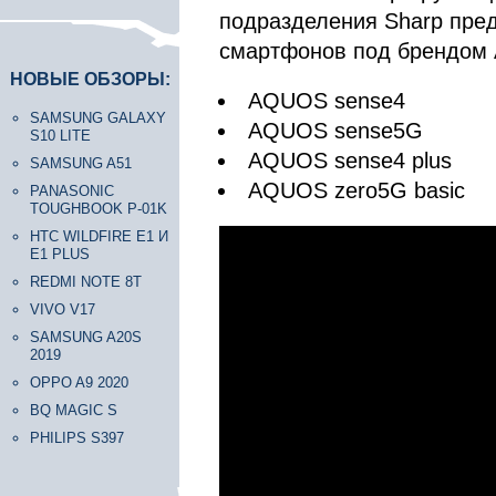
подразделения Sharp пред
смартфонов под брендом
НОВЫЕ ОБЗОРЫ:
AQUOS sense4
SAMSUNG GALAXY
AQUOS sense5G
S10 LITE
AQUOS sense4 plus
SAMSUNG A51
AQUOS zero5G basic
PANASONIC
TOUGHBOOK P-01K
HTC WILDFIRE E1 И
E1 PLUS
REDMI NOTE 8T
VIVO V17
SAMSUNG A20S
2019
OPPO A9 2020
BQ MAGIC S
PHILIPS S397