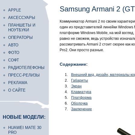
Samsung Armani 2 (GT
APPLE
АКСЕССУАРЫ
Коммуникатор Armani 2 по своим характер
ПЛАНШЕТЫ И
один из представителей линейки Windows M
НОУТБУКИ
платформе Windows Mobile, на мой взгляд,
ОПЕРАТОРЫ
равно не сможем, ведь устройство изначал
рассматривать Armani 2 стоит скорее как 
АВТО
Pro2. Они просто разные.
ФОТО
СОФТ
Содержание:
РАДИОТЕЛЕФОНЫ
Внешний вид, дизайн, материалы ко
ПРЕСС-РЕЛИЗЫ
Габариты
РЕКЛАМА
Экран
О САЙТЕ
Клавиатура
Платформа
Оболочка
Заключение
НОВЫЕ МОДЕЛИ:
HUAWEI MATE 30
PRO