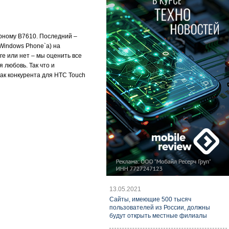
урному B7610. Последний –
Windows Phone`а) на
е или нет – мы оценить все
 любовь. Так что и
ак конкурента для HTC Touch
13.05.2021
Cайты, имеющие 500 тысяч
пользователей из России, должны
будут открыть местные филиалы