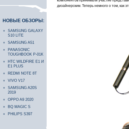
компонентов принимали участие представит
дизайнерским. Теперь немного о том, как эт
НОВЫЕ ОБЗОРЫ:
SAMSUNG GALAXY
S10 LITE
SAMSUNG A51
PANASONIC
TOUGHBOOK P-01K
HTC WILDFIRE E1 И
E1 PLUS
REDMI NOTE 8T
VIVO V17
SAMSUNG A20S
2019
OPPO A9 2020
BQ MAGIC S
PHILIPS S397