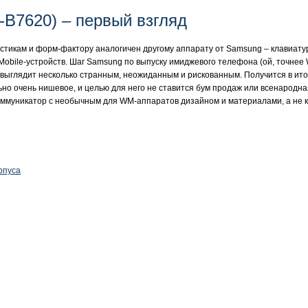
-B7620) – первый взгляд
истикам и форм-фактору аналогичен другому аппарату от Samsung – клавиат
obile-устройств. Шаг Samsung по выпуску имиджевого телефона (ой, точнее 
 выглядит несколько странным, неожиданным и рискованным. Получится в итог
ьно очень нишевое, и целью для него не ставится бум продаж или всенародная
коммуникатор с необычным для WM-аппаратов дизайном и материалами, а не к
рпуса