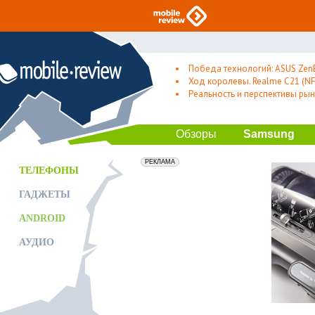
Победа технологий: ASUS Zen
Ход королевы. Realme C21 (NFC
Реальность и перспективы рын
Обзоры
Samsung
erid: 2VfnxxmNzs5
РЕКЛАМА
ТЕЛЕФОНЫ
ГАДЖЕТЫ
ANDROID
АУДИО