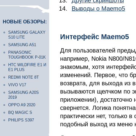
Другие скриншоты
Выводы о Maemo5
НОВЫЕ ОБЗОРЫ:
SAMSUNG GALAXY
Интерфейс Maemo5
S10 LITE
SAMSUNG A51
Для пользователей предыду
PANASONIC
TOUGHBOOK P-01K
например, Nokia N800/N810
HTC WILDFIRE E1 И
знакомым, хотя интерфейс
E1 PLUS
изменений. Первое, что бр
REDMI NOTE 8T
возврата, для выхода из
VIVO V17
вызываются щелчком по э
SAMSUNG A20S
2019
приложении), достаточно 
OPPO A9 2020
свернется. Логика понятна
BQ MAGIC S
практически нет, только в
PHILIPS S397
подобный выход из меню н