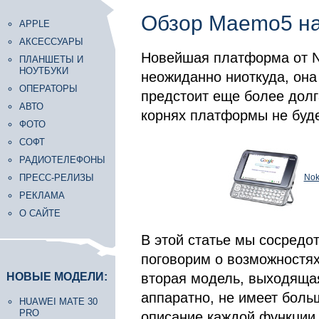
Обзор Maemo5 на
APPLE
АКСЕССУАРЫ
Новейшая платформа от N
ПЛАНШЕТЫ И
НОУТБУКИ
неожиданно ниоткуда, она
ОПЕРАТОРЫ
предстоит еще более долг
АВТО
корнях платформы не буде
ФОТО
СОФТ
РАДИОТЕЛЕФОНЫ
ПРЕСС-РЕЛИЗЫ
Nok
РЕКЛАМА
О САЙТЕ
В этой статье мы сосредо
поговорим о возможностях
НОВЫЕ МОДЕЛИ:
вторая модель, выходящая
аппаратно, не имеет боль
HUAWEI MATE 30
PRO
описание каждой функции о