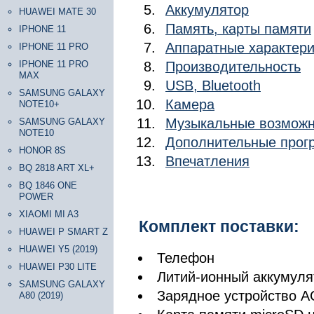
Аккумулятор
HUAWEI MATE 30
Память, карты памяти
IPHONE 11
Аппаратные характери
IPHONE 11 PRO
IPHONE 11 PRO
Производительность
MAX
USB, Bluetooth
SAMSUNG GALAXY
Камера
NOTE10+
Музыкальные возможн
SAMSUNG GALAXY
NOTE10
Дополнительные про
HONOR 8S
Впечатления
BQ 2818 ART XL+
BQ 1846 ONE
POWER
XIAOMI MI A3
Комплект поставки:
HUAWEI P SMART Z
HUAWEI Y5 (2019)
Телефон
HUAWEI P30 LITE
Литий-ионный аккумуля
SAMSUNG GALAXY
Зарядное устройство A
A80 (2019)