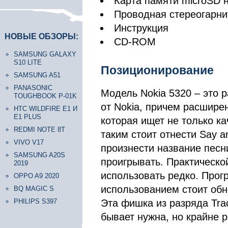
Карта памяти microSD н
Проводная стереогарни
Инструкция
НОВЫЕ ОБЗОРЫ:
CD-ROM
SAMSUNG GALAXY
S10 LITE
Позиционирование
SAMSUNG A51
PANASONIC
Модель Nokia 5320 – это 
TOUGHBOOK P-01K
от Nokia, причем расшире
HTC WILDFIRE E1 И
E1 PLUS
которая ищет не только ка
REDMI NOTE 8T
таким стоит отнести Say a
VIVO V17
произнести название песн
SAMSUNG A20S
проигрывать. Практической
2019
использовать редко. Прог
OPPO A9 2020
использованием стоит обно
BQ MAGIC S
PHILIPS S397
Эта фишка из разряда Trac
бывает нужна, но крайне 