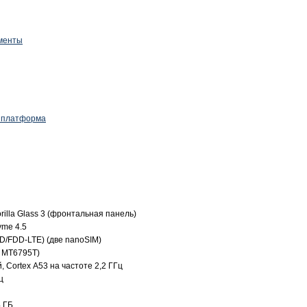
менты
я платформа
illa Glass 3 (фронтальная панель)
yme 4.5
D/FDD-LTE) (две nanoSIM)
k MT6795T)
 Corteх A53 на частоте 2,2 ГГц
ц
4 ГБ