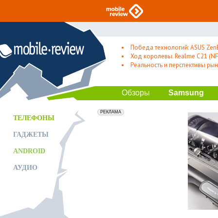
Победа технологий: ASUS Zen
Ход королевы. Realme C21 (NFC
Реальность и перспективы рын
Обзоры
Samsung
erid: 2VfnxxmNzs5
РЕКЛАМА
ТЕЛЕФОНЫ
ГАДЖЕТЫ
ANDROID
АУДИО