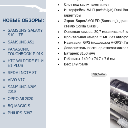
Слот под карту памяти: нет
Интерфейсы: Wi-Fi (ac/a/b/g/n) Dual-B
гарнитуры
НОВЫЕ ОБЗОРЫ:
Экран: SuperAMOLED (Samsung), диагон
стекло Gorilla Glass 3
SAMSUNG GALAXY
Основная камера: 20,7 мегапикселей, 
S10 LITE
Фронтальная камера: 5 МП без автофок
SAMSUNG A51
Навигация: GPS (поддержка A-GPS), Г
Дополнительно: сканер отпечатков пал
PANASONIC
Батарея: 3150 мАч
TOUGHBOOK P-01K
Габариты: 149.9 x 74.7 x 7.6 мм
HTC WILDFIRE E1 И
Вес: 149 грамм
E1 PLUS
REDMI NOTE 8T
erid: 2VfnxxmNzs5
РЕКЛАМА
VIVO V17
SAMSUNG A20S
2019
OPPO A9 2020
BQ MAGIC S
PHILIPS S397