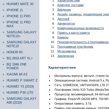
Характеристики
HUAWEI MATE 30
Комплект поставки
Введение
IPHONE 11
Дизайн, размеры, управляющие эле
IPHONE 11 PRO
Дисплей
IPHONE 11 PRO
Аккумулятор
MAX
Коммуникационные возможности
SAMSUNG GALAXY
Память и карта памяти
NOTE10+
Камеры
SAMSUNG GALAXY
Производительность и программна
NOTE10
Программная платформа
Мультимедиа
HONOR 8S
Заключение
BQ 2818 ART XL+
BQ 1846 ONE
Характеристики
POWER
XIAOMI MI A3
Материалы корпуса: металл, стекло Gor
HUAWEI P SMART Z
Операционная система: Android 5.x, Fl
Сеть: GSM/EDGE, UMTS/HSDPA, LTE (T
HUAWEI Y5 (2019)
Платформа: Helio X10 Turbo (MediaTe
HUAWEI P30 LITE
Процессор: восьмиядерный, 64-битный,
SAMSUNG GALAXY
Графика: PowerVR G6200 MP4, 700 МГ
A80 (2019)
Оперативная память: 3 ГБ
Память для хранения данных: 16/32/6