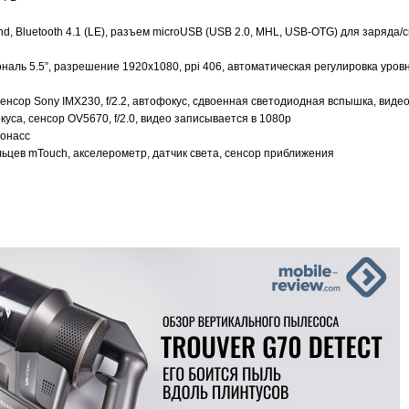
and, Bluetooth 4.1 (LE), разъем microUSB (USB 2.0, MHL, USB-OTG) для заряда/
аль 5.5”, разрешение 1920x1080, ppi 406, автоматическая регулировка уров
сенсор Sony IMX230, f/2.2, автофокус, сдвоенная светодиодная вспышка, виде
уса, сенсор OV5670, f/2.0, видео записывается в 1080p
лонасс
ьцев mTouch, акселерометр, датчик света, сенсор приближения