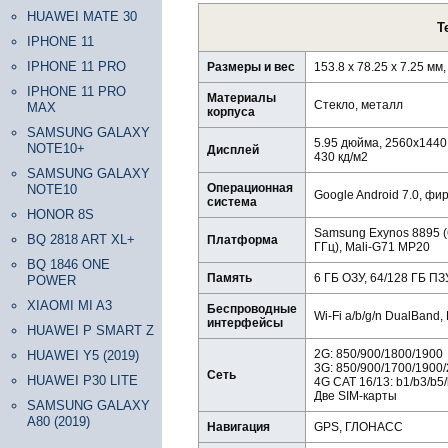
HUAWEI MATE 30
Т
IPHONE 11
IPHONE 11 PRO
Размеры и вес
153.8 х 78.25 х 7.25 мм
IPHONE 11 PRO
Материалы
Стекло, металл
MAX
корпуса
SAMSUNG GALAXY
5.95 дюйма, 2560х1440
NOTE10+
Дисплей
430 кд/м2
SAMSUNG GALAXY
Операционная
NOTE10
Google Android 7.0, фи
система
HONOR 8S
Samsung Exynos 8895 (
BQ 2818 ART XL+
Платформа
ГГц), Mali-G71 MP20
BQ 1846 ONE
Память
6 ГБ ОЗУ, 64/128 ГБ ПЗ
POWER
XIAOMI MI A3
Беспроводные
Wi-Fi a/b/g/n DualBand,
интерфейсы
HUAWEI P SMART Z
2G: 850/900/1800/1900
HUAWEI Y5 (2019)
3G: 850/900/1700/1900
Сеть
HUAWEI P30 LITE
4G CAT 16/13: b1/b3/b5
Две SIM-карты
SAMSUNG GALAXY
A80 (2019)
Навигация
GPS, ГЛОНАСС