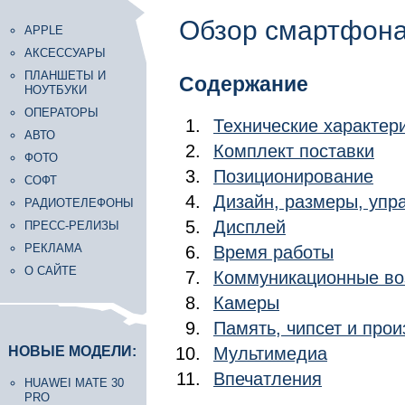
Обзор смартфона 
APPLE
АКСЕССУАРЫ
ПЛАНШЕТЫ И
Содержание
НОУТБУКИ
ОПЕРАТОРЫ
Технические характер
АВТО
Комплект поставки
ФОТО
Позиционирование
СОФТ
Дизайн, размеры, уп
РАДИОТЕЛЕФОНЫ
Дисплей
ПРЕСС-РЕЛИЗЫ
РЕКЛАМА
Время работы
О САЙТЕ
Коммуникационные во
Камеры
Память, чипсет и про
НОВЫЕ МОДЕЛИ:
Мультимедиа
Впечатления
HUAWEI MATE 30
PRO