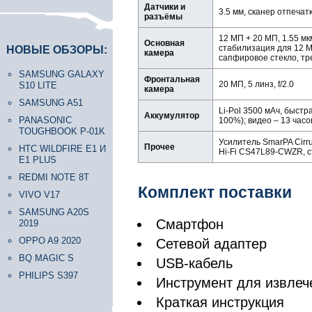
Датчики и
3.5 мм, сканер отпечат
разъёмы
12 МП + 20 МП, 1.55 мкм
Основная
стабилизация для 12 М
НОВЫЕ ОБЗОРЫ:
камера
сапфировое стекло, тр
SAMSUNG GALAXY
Фронтальная
20 МП, 5 линз, f/2.0
S10 LITE
камера
SAMSUNG A51
Li-Pol 3500 мАч, быстр
Аккумулятор
PANASONIC
100%); видео – 13 часов
TOUGHBOOK P-01K
Усилитель SmarPA Cirru
Прочее
HTC WILDFIRE E1 И
Hi-Fi CS47L89-CWZR, с
E1 PLUS
REDMI NOTE 8T
Комплект поставки
VIVO V17
SAMSUNG A20S
Смартфон
2019
OPPO A9 2020
Сетевой адаптер
BQ MAGIC S
USB-кабель
PHILIPS S397
Инструмент для извлеч
Краткая инструкция