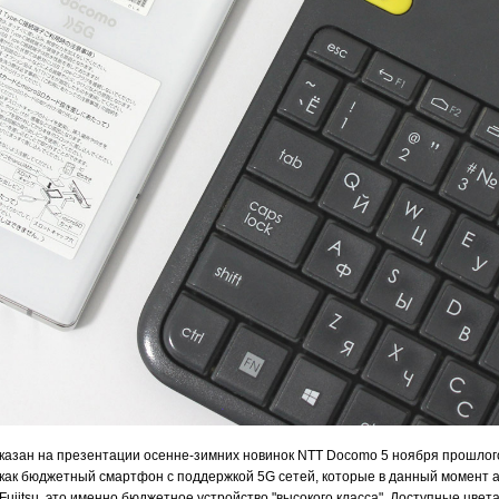
казан на презентации осенне-зимних новинок NTT Docomo 5 ноября прошлого 
 как бюджетный смартфон с поддержкой 5G сетей, которые в данный момент а
Fujitsu, это именно бюджетное устройство "высокого класса". Доступные цвета