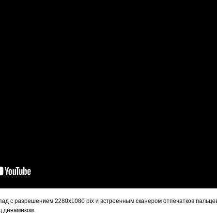
пад с разрешением 2280x1080 pix и встроенным сканером отпечатков пальце
д динамиком.