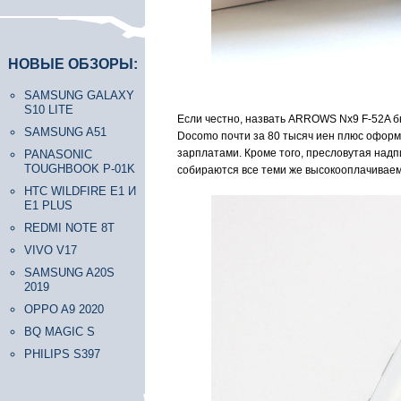
НОВЫЕ ОБЗОРЫ:
SAMSUNG GALAXY
S10 LITE
Если честно, назвать ARROWS Nx9 F-52A б
SAMSUNG A51
Docomo почти за 80 тысяч иен плюс оформ
зарплатами. Кроме того, пресловутая надп
PANASONIC
TOUGHBOOK P-01K
собираются все теми же высокооплачивае
HTC WILDFIRE E1 И
E1 PLUS
REDMI NOTE 8T
VIVO V17
SAMSUNG A20S
2019
OPPO A9 2020
BQ MAGIC S
PHILIPS S397