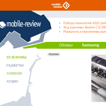
Победа технологий: ASUS Zen
Ход королевы. Realme C21 (NFC
Реальность и перспективы рын
Обзоры
Samsung
erid: 2VfnxxmNzs5
РЕКЛАМА
ТЕЛЕФОНЫ
ГАДЖЕТЫ
ANDROID
АУДИО