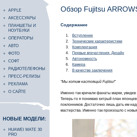
Обзор Fujitsu ARROW
APPLE
АКСЕССУАРЫ
Содержание
ПЛАНШЕТЫ И
НОУТБУКИ
Вступление
ОПЕРАТОРЫ
Технические характеристики
АВТО
Комплектация
Первые впечатления. Дизайн
ФОТО
Автономность
СОФТ
Камера
РАДИОТЕЛЕФОНЫ
В качестве заключения
ПРЕСС-РЕЛИЗЫ
"Мы хотим настоящий Fujitsu!"
РЕКЛАМА
О САЙТЕ
Именно так кричали фанаты марки, увидев
Теперь-то я понимаю хитрый план японцев.
поклонников. Достаточно лишь дать им наде
мастерства. Именно так произошло с но
НОВЫЕ МОДЕЛИ:
HUAWEI MATE 30
PRO