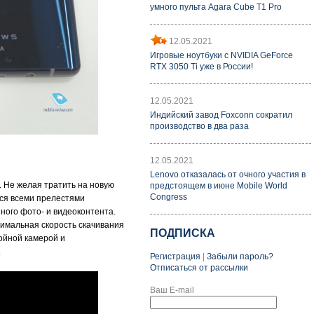
умного пульта Agara Cube T1 Pro
12.05.2021
Игровые ноутбуки с NVIDIA GeForce
RTX 3050 Ti уже в России!
12.05.2021
Индийский завод Foxconn сократил
производство в два раза
12.05.2021
Lenovo отказалась от очного участия в
. Не желая тратить на новую
предстоящем в июне Mobile World
Congress
ься всеми прелестями
ного фото- и видеоконтента.
симальная скорость скачивания
ПОДПИСКА
ройной камерой и
.
Регистрация
|
Забыли пароль?
Отписаться от рассылки
Ваш E-mail