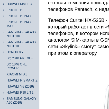
сотовая компания принад
HUAWEI MATE 30
телефонов Pantech, с нед
IPHONE 11
IPHONE 11 PRO
Телефон Curitel HX-525B -
IPHONE 11 PRO
который работает в сети «
MAX
SAMSUNG GALAXY
телефонов, в котором исп
NOTE10+
аналогом SIM-карты в GSM
SAMSUNG GALAXY
сети «Skylink» смогут сам
NOTE10
HONOR 8S
при этом к оператору.
BQ 2818 ART XL+
BQ 1846 ONE
POWER
XIAOMI MI A3
HUAWEI P SMART Z
HUAWEI Y5 (2019)
HUAWEI P30 LITE
SAMSUNG GALAXY
A80 (2019)