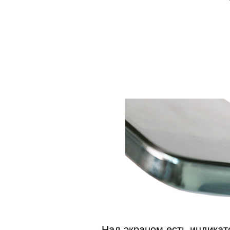
Над экраном есть индикат