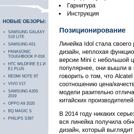
Гарнитура
Инструкция
НОВЫЕ ОБЗОРЫ:
Позиционирование
SAMSUNG GALAXY
S10 LITE
Линейка Idol стала своего
SAMSUNG A51
дизайн, неплохая функци
PANASONIC
TOUGHBOOK P-01K
версии Mini с небольшой 
HTC WILDFIRE E1 И
популярнее, они вышли в 
E1 PLUS
говорить о том, что Alcat
REDMI NOTE 8T
соотношению цена/качеств
VIVO V17
SAMSUNG A20S
модели разительно отлича
2019
китайских производителей.
OPPO A9 2020
BQ MAGIC S
В 2014 году никаких серь
PHILIPS S397
вся линейка получила обн
дизайн, который выглядит 