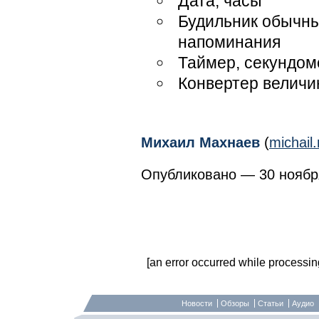
Дата, часы
Будильник обычны
напоминания
Таймер, секундом
Конвертер величи
Михаил Махнаев
(
michai
Опубликовано — 30 ноября
[an error occurred while processing 
Новости
Обзоры
Статьи
Аудио