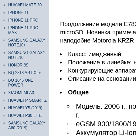
HUAWEI MATE 30
IPHONE 11
IPHONE 11 PRO
Продолжение модели Е780
IPHONE 11 PRO
microSD. Новинка примеча
MAX
наподобие Motorola KRZR и
SAMSUNG GALAXY
NOTE10+
SAMSUNG GALAXY
Класс: имиджевый
NOTE10
Положение в линейке: 
HONOR 8S
Конкурирующие аппара
BQ 2818 ART XL+
Описание на основани
BQ 1846 ONE
POWER
Общие
XIAOMI MI A3
HUAWEI P SMART Z
Модель: 2006 г., 
HUAWEI Y5 (2019)
г.
HUAWEI P30 LITE
eGSM 900/1800/1
SAMSUNG GALAXY
A80 (2019)
Аккумулятор Li-Io