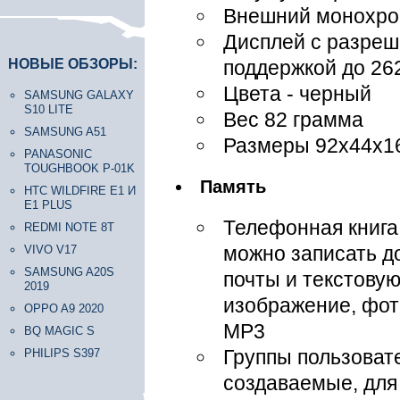
Внешний монохро
Дисплей с разреш
НОВЫЕ ОБЗОРЫ:
поддержкой до 262
Цвета - черный
SAMSUNG GALAXY
S10 LITE
Вес 82 грамма
SAMSUNG A51
Размеры 92x44x1
PANASONIC
TOUGHBOOK P-01K
Память
HTC WILDFIRE E1 И
E1 PLUS
Телефонная книга
REDMI NOTE 8T
можно записать д
VIVO V17
SAMSUNG A20S
почты и текстовую
2019
изображение, фот
OPPO A9 2020
MP3
BQ MAGIC S
Группы пользоват
PHILIPS S397
создаваемые, для