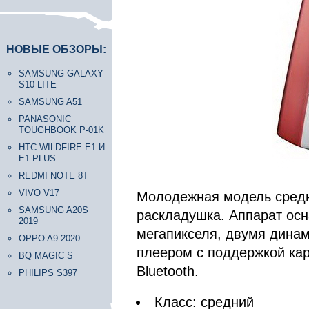
НОВЫЕ ОБЗОРЫ:
SAMSUNG GALAXY
S10 LITE
SAMSUNG A51
PANASONIC
TOUGHBOOK P-01K
HTC WILDFIRE E1 И
E1 PLUS
REDMI NOTE 8T
VIVO V17
Молодежная модель средн
SAMSUNG A20S
раскладушка. Аппарат ос
2019
мегапикселя, двумя дина
OPPO A9 2020
плеером с поддержкой кар
BQ MAGIC S
Bluetooth.
PHILIPS S397
Класс: средний