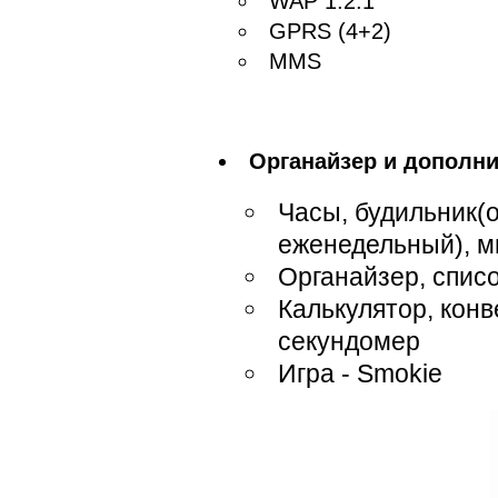
WAP 1.2.1
GPRS (4+2)
MMS
Органайзер и дополн
Часы, будильник(
еженедельный), м
Органайзер, списо
Калькулятор, конв
секундомер
Игра - Smokie