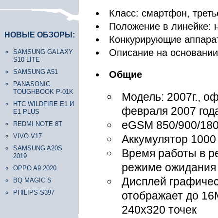
Класс: смартфон, треть
Положение в линейке: 
НОВЫЕ ОБЗОРЫ:
Конкурирующие аппарат
Описание на основани
SAMSUNG GALAXY
S10 LITE
SAMSUNG A51
Общие
PANASONIC
TOUGHBOOK P-01K
Модель: 2007г., 
HTC WILDFIRE E1 И
февраля 2007 год
E1 PLUS
eGSM 850/900/18
REDMI NOTE 8T
VIVO V17
Аккумулятор 1000 
SAMSUNG A20S
Время работы в ре
2019
режиме ожидания 
OPPO A9 2020
Дисплей графичес
BQ MAGIC S
PHILIPS S397
отображает до 16
240х320 точек