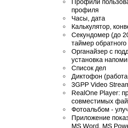
Профили пользова
профиля
Часы, дата
Калькулятор, кон
Секундомер (до 2
таймер обратного
Органайзер с под
установка напом
Список дел
Диктофон (работа
3GPP Video Strea
RealOne Player: 
совместимых фай
Фотоальбом - улу
Приложение пока
MS Word, MS Powe