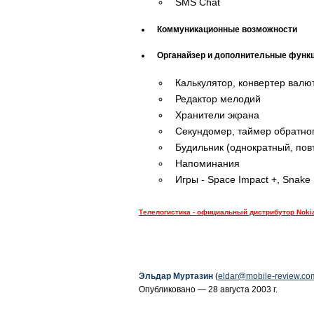
SMS Chat
Коммуникационные возможности
Органайзер и дополнительные функ
Калькулятор, конвертер валю
Редактор мелодий
Хранители экрана
Секундомер, таймер обратног
Будильник (однократный, по
Напоминания
Игры - Space Impact +, Snake 
Телелогистика - официальный дистрибутор Noki
Эльдар Муртазин
(
eldar@mobile-review.co
Опубликовано — 28 августа 2003 г.