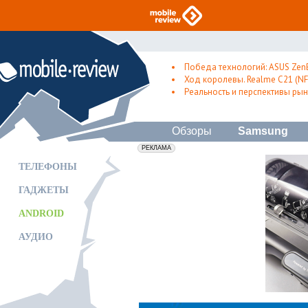
Победа технологий: ASUS Zen
Ход королевы. Realme C21 (NFC
Реальность и перспективы рын
Обзоры
Samsung
erid: 2VfnxxmNzs5
РЕКЛАМА
ТЕЛЕФОНЫ
ГАДЖЕТЫ
ANDROID
АУДИО