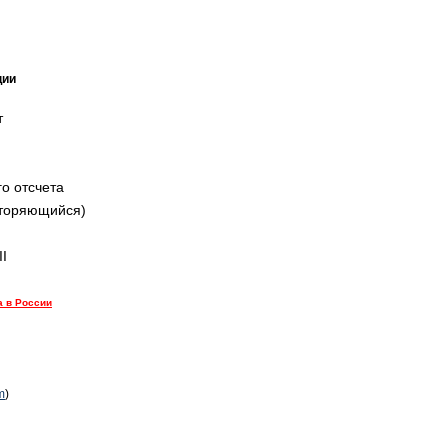
ции
т
о отсчета
вторяющийся)
II
a в России
m
)