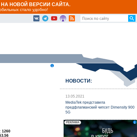
НА НОВОЙ ВЕРСИИ САЙТА.
мобильных стало удобно!
НОВОСТИ:
13.05.2021
MediaTek представила
предфлагманский чипсет Dimensity 900
5G
:
1260
63.56