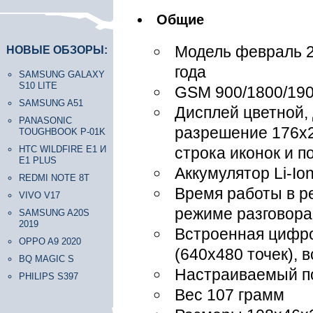
Общие
Модель февраль 2
НОВЫЕ ОБЗОРЫ:
года
SAMSUNG GALAXY
S10 LITE
GSM 900/1800/19
SAMSUNG A51
Дисплей цветной, 
PANASONIC
разрешение 176х22
TOUGHBOOK P-01K
HTC WILDFIRE E1 И
строка иконок и п
E1 PLUS
Аккумулятор Li-Io
REDMI NOTE 8T
Время работы в р
VIVO V17
режиме разговора
SAMSUNG A20S
2019
Встроенная цифр
OPPO A9 2020
(640x480 точек), 
BQ MAGIC S
Настраиваемый п
PHILIPS S397
Вес 107 грамм