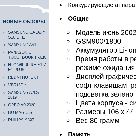
Конкурирующие аппара
Общие
НОВЫЕ ОБЗОРЫ:
Модель июнь 2002
SAMSUNG GALAXY
S10 LITE
GSM900/1800
SAMSUNG A51
Аккумулятор Li-Io
PANASONIC
TOUGHBOOK P-01K
Время работы в ре
HTC WILDFIRE E1 И
режиме ожидания 
E1 PLUS
Дисплей графическ
REDMI NOTE 8T
софт клавишам, р
VIVO V17
SAMSUNG A20S
подсветка зеленог
2019
Цвета корпуса - с
OPPO A9 2020
Размеры 106 x 44 
BQ MAGIC S
Вес 80 грамм
PHILIPS S397
Память