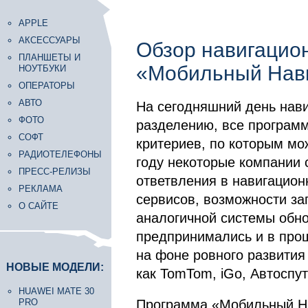
APPLE
АКСЕССУАРЫ
Обзор навигацио
ПЛАНШЕТЫ И
«Мобильный Нави
НОУТБУКИ
ОПЕРАТОРЫ
АВТО
На сегодняшний день нав
ФОТО
разделению, все программ
СОФТ
критериев, по которым мо
РАДИОТЕЛЕФОНЫ
году некоторые компании 
ПРЕСС-РЕЛИЗЫ
ответвления в навигацион
РЕКЛАМА
сервисов, возможности за
О САЙТЕ
аналогичной системы обно
предпринимались и в прош
на фоне ровного развития
НОВЫЕ МОДЕЛИ:
как TomTom, iGo, Автоспут
HUAWEI MATE 30
PRO
Программа «Мобильный На