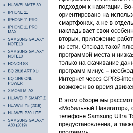
HUAWEI MATE 30
подходом к навигации. Во
IPHONE 11
ориентировано на исполь
IPHONE 11 PRO
смартфонах, а не в отдел
IPHONE 11 PRO
накладывает свои особенн
MAX
вторых, приложение работ
SAMSUNG GALAXY
NOTE10+
из сети. Отсюда такой пл
SAMSUNG GALAXY
программой места и низкая
NOTE10
только на скачивание дан
HONOR 8S
программ минус – необход
BQ 2818 ART XL+
Интернет через GPRS-inter
BQ 1846 ONE
POWER
возможен во время движе
XIAOMI MI A3
HUAWEI P SMART Z
В этом обзоре мы рассмо
HUAWEI Y5 (2019)
«Мобильный Навигатор», о
HUAWEI P30 LITE
телефоне Samsung Ultra T
SAMSUNG GALAXY
предустановленна, а такж
A80 (2019)
программы.