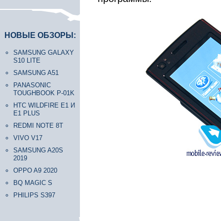
НОВЫЕ ОБЗОРЫ:
SAMSUNG GALAXY
S10 LITE
SAMSUNG A51
PANASONIC
TOUGHBOOK P-01K
HTC WILDFIRE E1 И
E1 PLUS
REDMI NOTE 8T
VIVO V17
SAMSUNG A20S
2019
OPPO A9 2020
BQ MAGIC S
PHILIPS S397