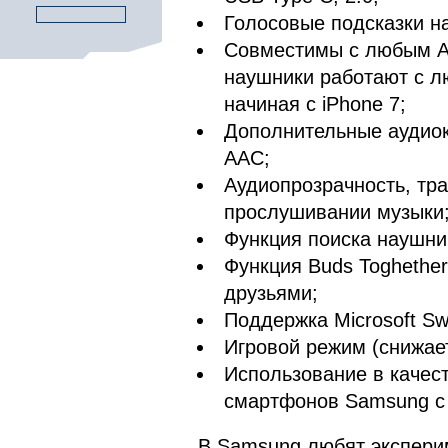
Голосовые подсказки на
Совместимы с любым An
наушники работают с л
начиная с iPhone 7;
Дополнительные аудиок
AAC;
Аудиопрозрачность, тр
прослушивании музыки
Функция поиска наушни
Функция Buds Toghethe
друзьями;
Поддержка Microsoft Swif
Игровой режим (снижает
Использование в качес
смартфонов Samsung с 
В Samsung любят эксперим