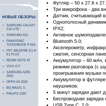
Футляр – 50 x 27.8 x 27
Три микрофона - два в
Датчик, считывающий в
НОВЫЕ ОБЗОРЫ:
Однополосный динамик
SAMSUNG GALAXY
IPX2;
S10 LITE
Активное шумоподавле
SAMSUNG A51
Bluetooth 5.0;
PANASONIC
TOUGHBOOK P-01K
Акселерометр, инфракр
HTC WILDFIRE E1 И
сжатия, сенсорная панел
E1 PLUS
Аккумулятор – 60 мАч, 
REDMI NOTE 8T
режиме разговора (с шу
VIVO V17
SAMSUNG A20S
проигрывания музыки по
2019
Аккумулятор в футляре
OPPO A9 2020
наушников;
BQ MAGIC S
5 минут зарядки дают д
PHILIPS S397
Беспроводная зарядка 
USB Type C, 2.0;