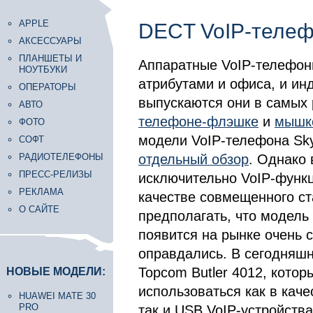
APPLE
DECT VoIP-телеф
АКСЕССУАРЫ
ПЛАНШЕТЫ И
Аппаратные VoIP-телефон
НОУТБУКИ
атрибутами и офиса, и ин
ОПЕРАТОРЫ
выпускаются они в самых
АВТО
телефоне-флэшке
и
мышк
ФОТО
модели VoIP-телефона Sk
СОФТ
РАДИОТЕЛЕФОНЫ
отдельный обзор
. Однако
ПРЕСС-РЕЛИЗЫ
исключительно VoIP-функц
РЕКЛАМА
качестве совмещенного ст
О САЙТЕ
предполагать, что модел
появится на рынке очень 
оправдались. В сегодняшн
Topcom Butler 4012, котор
НОВЫЕ МОДЕЛИ:
использоваться как в кач
HUAWEI MATE 30
PRO
так и USB VoIP-устройства