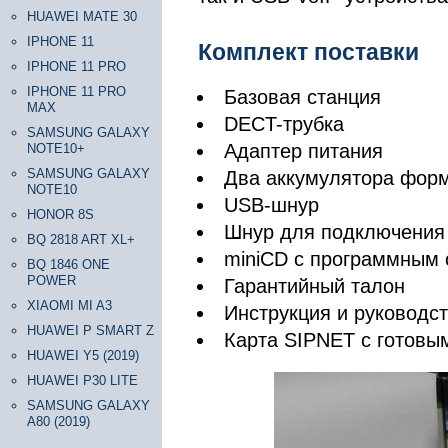
HUAWEI MATE 30
IPHONE 11
Комплект поставки
IPHONE 11 PRO
IPHONE 11 PRO
Базовая станция
MAX
DECT-трубка
SAMSUNG GALAXY
Адаптер питания
NOTE10+
SAMSUNG GALAXY
Два аккумулятора форм
NOTE10
USB-шнур
HONOR 8S
Шнур для подключения
BQ 2818 ART XL+
miniCD с программным
BQ 1846 ONE
POWER
Гарантийный талон
XIAOMI MI A3
Инструкция и руководст
HUAWEI P SMART Z
Карта SIPNET с готовым
HUAWEI Y5 (2019)
HUAWEI P30 LITE
SAMSUNG GALAXY
A80 (2019)