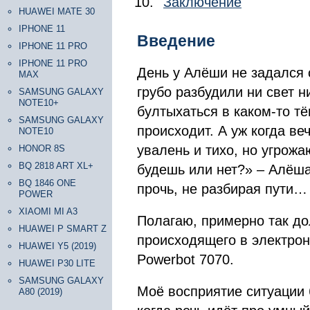
Заключение
HUAWEI MATE 30
IPHONE 11
Введение
IPHONE 11 PRO
IPHONE 11 PRO
День у Алёши не задался с
MAX
грубо разбудили ни свет н
SAMSUNG GALAXY
NOTE10+
бултыхаться в каком-то тё
SAMSUNG GALAXY
происходит. А уж когда в
NOTE10
увалень и тихо, но угрож
HONOR 8S
BQ 2818 ART XL+
будешь или нет?» – Алёша
BQ 1846 ONE
прочь, не разбирая пути…
POWER
XIAOMI MI A3
Полагаю, примерно так до
HUAWEI P SMART Z
происходящего в электро
HUAWEI Y5 (2019)
Powerbot 7070.
HUAWEI P30 LITE
SAMSUNG GALAXY
Моё восприятие ситуации б
A80 (2019)