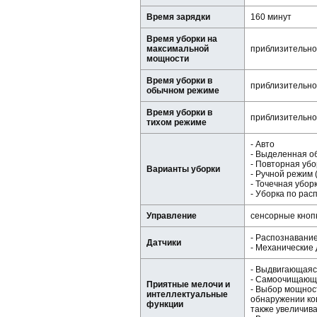
Время зарядки
160 минут
Время уборки на
максимальной
приблизительно
мощности
Время уборки в
приблизительно
обычном режиме
Время уборки в
приблизительно
тихом режиме
- Авто
- Выделенная о
- Повторная убо
Варианты уборки
- Ручной режим 
- Точечная убор
- Уборка по ра
Управление
сенсорные кнопк
- Распознавани
Датчики
- Механические
- Выдвигающаяся
- Самоочищающ
Приятные мелочи и
- Выбор мощнос
интеллектуальные
обнаружении ко
функции
также увеличива