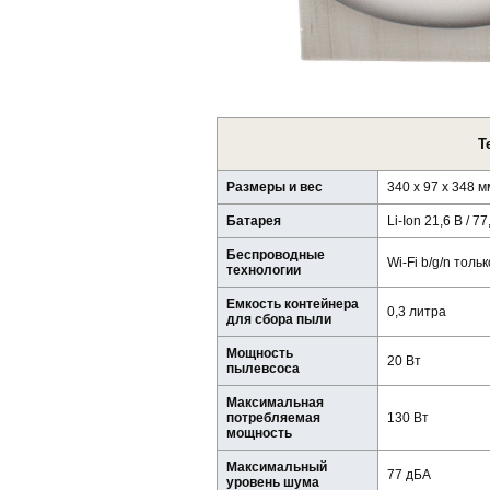
Т
Размеры и вес
340 х 97 х 348 м
Батарея
Li-Ion 21,6 В / 77
Беспроводные
Wi-Fi b/g/n тольк
технологии
Емкость контейнера
0,3 литра
для сбора пыли
Мощность
20 Вт
пылевсоса
Максимальная
потребляемая
130 Вт
мощность
Максимальный
77 дБА
уровень шума