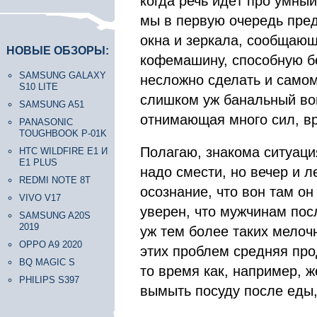
когда речь идёт про умный
мы в первую очередь пре
окна и зеркала, сообщающ
НОВЫЕ ОБЗОРЫ:
кофемашину, способную бе
SAMSUNG GALAXY
несложно сделать и самому
S10 LITE
слишком уж банальный воп
SAMSUNG A51
отнимающая много сил, вр
PANASONIC
TOUGHBOOK P-01K
Полагаю, знакома ситуаци
HTC WILDFIRE E1 И
E1 PLUS
надо смести, но вечер и л
REDMI NOTE 8T
осознание, что вон там он
VIVO V17
уверен, что мужчинам посл
SAMSUNG A20S
2019
уж тем более таких мелочн
OPPO A9 2020
этих проблем средняя про
BQ MAGIC S
то время как, например, 
PHILIPS S397
вымыть посуду после еды, 