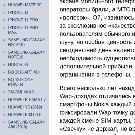
экране мобильного телефо
HUAWEI MATE 30
операторы брали, а МТС п
IPHONE 11
«волосок». Ой, извиняюсь,
IPHONE 11 PRO
за эксклюзивное «качеств
IPHONE 11 PRO
MAX
пользователям обычного и
SAMSUNG GALAXY
шучу, но особая ценность
NOTE10+
сегодняшний день являет
SAMSUNG GALAXY
NOTE10
необходимость существов
HONOR 8S
дополнительной прибыли,
BQ 2818 ART XL+
ограничения в телефоны.
BQ 1846 ONE
POWER
Всего несколько лет назад
XIAOMI MI A3
Wap-доходах отличались в
HUAWEI P SMART Z
смартфоны Nokia каждый 
HUAWEI Y5 (2019)
фиксировали Wap-точку до
HUAWEI P30 LITE
каждой смене SIM-карты, 
SAMSUNG GALAXY
A80 (2019)
«Свечку» не держал, но в