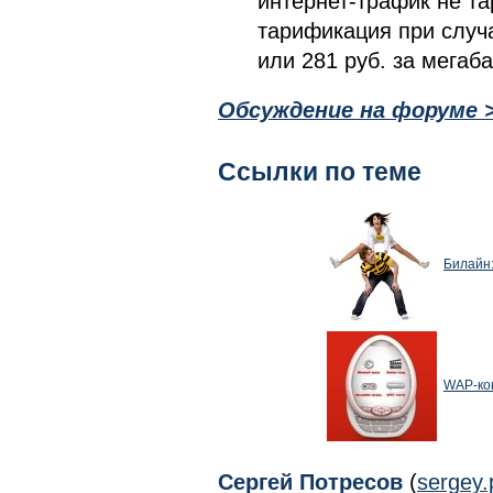
интернет-трафик не т
тарификация при случа
или 281 руб. за мегаба
Обсуждение на форуме 
Ссылки по теме
Билайн:
WAP-кон
Сергей Потресов
(
sergey