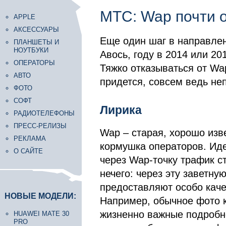
МТС: Wap почти 
APPLE
АКСЕССУАРЫ
Еще один шаг в направле
ПЛАНШЕТЫ И
НОУТБУКИ
Авось, году в 2014 или 20
ОПЕРАТОРЫ
Тяжко отказываться от Wa
АВТО
придется, совсем ведь не
ФОТО
СОФТ
Лирика
РАДИОТЕЛЕФОНЫ
ПРЕСС-РЕЛИЗЫ
Wap – старая, хорошо изв
РЕКЛАМА
кормушка операторов. Иде
О САЙТЕ
через Wap-точку трафик ст
нечего: через эту заветну
предоставляют особо каче
НОВЫЕ МОДЕЛИ:
Например, обычное фото к
жизненно важные подробно
HUAWEI MATE 30
PRO