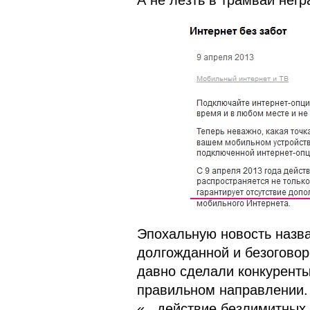
А не лезть в трамвай нег
Эпохальную новость назв
долгожданной и безоговор
давно сделали конкуренты?
правильном направлении. 
«...действие безлимитных 