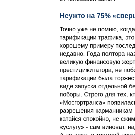
Неужто на 75% «све
Точно уже не помню, когд
тарификации трафика, это
хорошему примеру послед
недавно. Года полтора на
великую финансовую жертв
престидижитатора, не поб
тарификации была торжест
виде запуска отдельной б
поборы. Строго для тех, к
«Мосгортранса» появилась
разрешения карманникам 
катайся спокойно, не сжи
«услугу» - сам виноват, н