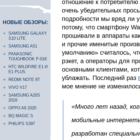
отношение к потребителю
очень убедительных прось
подробности мы вряд ли у
НОВЫЕ ОБЗОРЫ:
потому, что смартфону Wa
SAMSUNG GALAXY
прошивали в аппараты ка
S10 LITE
и прочие именитые произв
SAMSUNG A51
умолчанию» считалось, чт
PANASONIC
TOUGHBOOK P-01K
рэкет, а операторы для п
HTC WILDFIRE E1 И
основными клиентами, кот
E1 PLUS
ублажать. Последний раз
REDMI NOTE 8T
мое мнение не изменилос
VIVO V17
SAMSUNG A20S
2019
«Много лет назад, ко
OPPO A9 2020
BQ MAGIC S
мобильные интернет
PHILIPS S397
разработан специальн