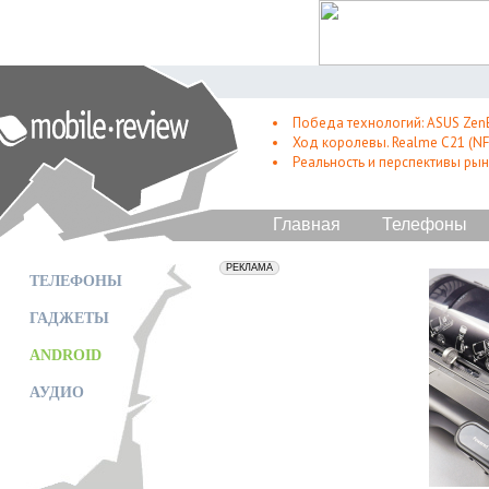
Победа технологий: ASUS Zen
Ход королевы. Realme C21 (NFC
Реальность и перспективы рын
Главная
Телефоны
erid: 2VfnxxmNzs5
РЕКЛАМА
ТЕЛЕФОНЫ
ГАДЖЕТЫ
ANDROID
АУДИО