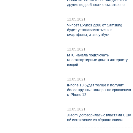
Honor 50: стали известны дизайн и
другие подробности о смартфоне
12.05.2021
Чипсет Exynos 2200 от Samsung
будет устанавливаться и в
смартфоны, и в ноутбуки
12.05.2021
МТС начала подключать
многоквартирные дома к интернету
вещей
12.05.2021
iPhone 13 будет толще и получит
более крупные камеры по сравнению
с iPhone 12
12.05.2021
Xiaomi договорилась с властями США
об исключении из чёрного списка