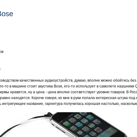
Bose
ов
е
зводством качественных аудиоустройств, думаю, вполне можно обойтись без 
го-то в машине стоит акустика Bose, кто-то использует в самолете наушники Qu
ирмы нравятся, ну а цена - цена вполне соответствует уровню товаров. В Рос
авно находятся. Короче говоря, ко мне в руки попала интересная штука под 
ь интригующее название, гарнитура получилась хорошая настолько, наскольк