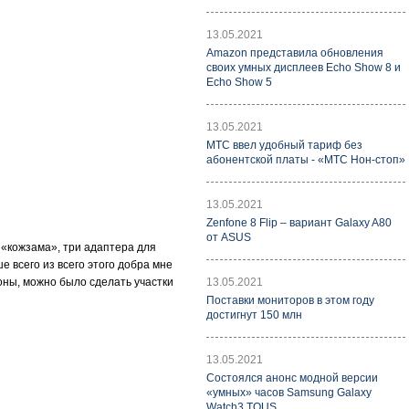
13.05.2021
Amazon представила обновления
своих умных дисплеев Echo Show 8 и
Echo Show 5
13.05.2021
МТС ввел удобный тариф без
абонентской платы - «МТС Нон-стоп»
13.05.2021
Zenfone 8 Flip – вариант Galaxy A80
от ASUS
 «кожзама», три адаптера для
е всего из всего этого добра мне
роны, можно было сделать участки
13.05.2021
Поставки мониторов в этом году
достигнут 150 млн
13.05.2021
Состоялся анонс модной версии
«умных» часов Samsung Galaxy
Watch3 TOUS