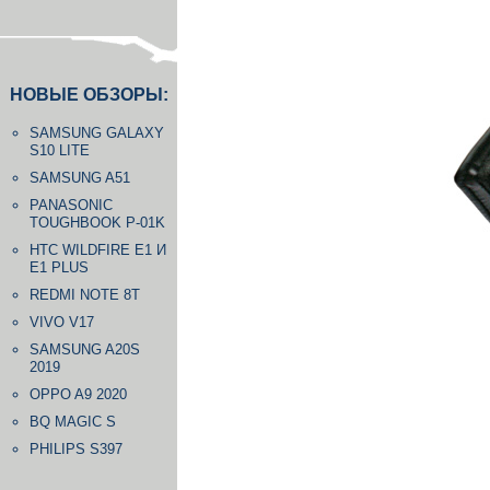
НОВЫЕ ОБЗОРЫ:
SAMSUNG GALAXY
S10 LITE
SAMSUNG A51
PANASONIC
TOUGHBOOK P-01K
HTC WILDFIRE E1 И
E1 PLUS
REDMI NOTE 8T
VIVO V17
SAMSUNG A20S
2019
OPPO A9 2020
BQ MAGIC S
PHILIPS S397