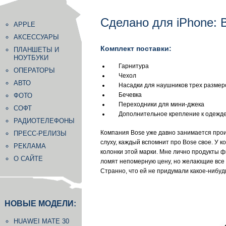
Сделано для iPhone: 
APPLE
АКСЕССУАРЫ
Комплект поставки:
ПЛАНШЕТЫ И
НОУТБУКИ
Гарнитура
ОПЕРАТОРЫ
Чехол
АВТО
Насадки для наушников трех размер
Бечевка
ФОТО
Переходники для мини-джека
СОФТ
Дополнительное крепление к одежд
РАДИОТЕЛЕФОНЫ
Компания Bose уже давно занимается прои
ПРЕСС-РЕЛИЗЫ
слуху, каждый вспомнит про Bose свое. У ко
РЕКЛАМА
колонки этой марки. Мне лично продукты ф
О САЙТЕ
ломят непомерную цену, но желающие все р
Странно, что ей не придумали какое-нибуд
НОВЫЕ МОДЕЛИ:
HUAWEI MATE 30