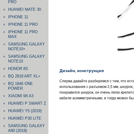
PRO
HUAWEI MATE 30
IPHONE 11
IPHONE 11 PRO
IPHONE 11 PRO
MAX
SAMSUNG GALAXY
NOTE10+
SAMSUNG GALAXY
NOTE10
HONOR 8S
Дизайн, конструкция
BQ 2818 ART XL+
Сперва давайте разберемся с тем, что ест
BQ 1846 ONE
использования с разъемом 2,5 мм, шнурок, 
POWER
понравился шнурок, он очень легко крепит
XIAOMI MI A3
кабеля асимметричными, и тогда можно бы
HUAWEI P SMART Z
HUAWEI Y5 (2019)
HUAWEI P30 LITE
SAMSUNG GALAXY
A80 (2019)