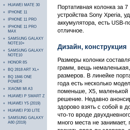
HUAWEI MATE 30
Портативная колонка за 7
IPHONE 11
устройства Sony Xperia, у
IPHONE 11 PRO
аккумулятора, есть USB-по
IPHONE 11 PRO
отличное.
MAX
SAMSUNG GALAXY
NOTE10+
Дизайн, конструкция
SAMSUNG GALAXY
NOTE10
Размеры колонки составляю
HONOR 8S
грамм, вещь немаленькая,
BQ 2818 ART XL+
размеров. В линейке порт
BQ 1846 ONE
POWER
года есть несколько модел
XIAOMI MI A3
поменьше, X5, маленькой 
HUAWEI P SMART Z
решение. Недавно анонсир
HUAWEI Y5 (2019)
здорово взять с собой в до
HUAWEI P30 LITE
что-то вроде двухдневного
SAMSUNG GALAXY
много места не занимает, 
A80 (2019)