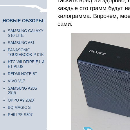
таскать вряд ли здорово, 
каждые сто грамм будут на
килограмма. Впрочем, мо
НОВЫЕ ОБЗОРЫ:
сами.
SAMSUNG GALAXY
S10 LITE
SAMSUNG A51
PANASONIC
TOUGHBOOK P-01K
HTC WILDFIRE E1 И
E1 PLUS
REDMI NOTE 8T
VIVO V17
SAMSUNG A20S
2019
OPPO A9 2020
BQ MAGIC S
PHILIPS S397