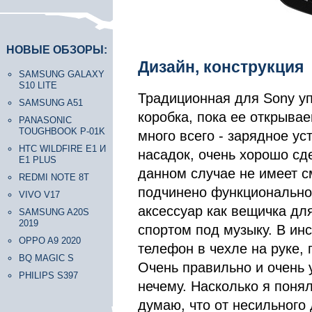
НОВЫЕ ОБЗОРЫ:
Дизайн, конструкция
SAMSUNG GALAXY
S10 LITE
Традиционная для Sony уп
SAMSUNG A51
коробка, пока ее открывае
PANASONIC
TOUGHBOOK P-01K
много всего - зарядное у
HTC WILDFIRE E1 И
насадок, очень хорошо сд
E1 PLUS
данном случае не имеет см
REDMI NOTE 8T
подчинено функциональнос
VIVO V17
аксессуар как вещичка для
SAMSUNG A20S
2019
спортом под музыку. В инс
OPPO A9 2020
телефон в чехле на руке, 
BQ MAGIC S
Очень правильно и очень у
PHILIPS S397
нечему. Насколько я понял
думаю, что от несильного 