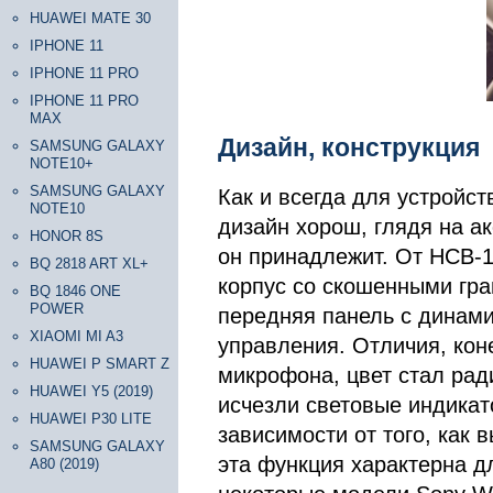
HUAWEI MATE 30
IPHONE 11
IPHONE 11 PRO
IPHONE 11 PRO
MAX
Дизайн, конструкция
SAMSUNG GALAXY
NOTE10+
SAMSUNG GALAXY
Как и всегда для устройств
NOTE10
дизайн хорош, глядя на а
HONOR 8S
он принадлежит. От HCB-1
BQ 2818 ART XL+
корпус со скошенными гра
BQ 1846 ONE
POWER
передняя панель с динами
XIAOMI MI A3
управления. Отличия, коне
HUAWEI P SMART Z
микрофона, цвет стал рад
HUAWEI Y5 (2019)
исчезли световые индикат
HUAWEI P30 LITE
зависимости от того, как 
SAMSUNG GALAXY
эта функция характерна д
A80 (2019)