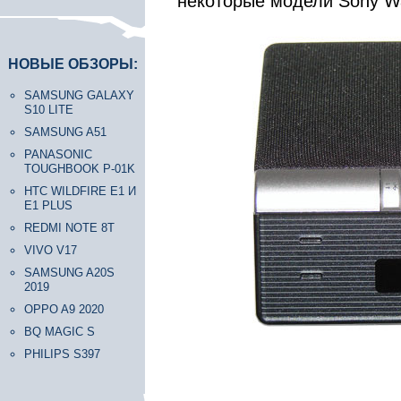
некоторые модели Sony W
НОВЫЕ ОБЗОРЫ:
SAMSUNG GALAXY
S10 LITE
SAMSUNG A51
PANASONIC
TOUGHBOOK P-01K
HTC WILDFIRE E1 И
E1 PLUS
REDMI NOTE 8T
VIVO V17
SAMSUNG A20S
2019
OPPO A9 2020
BQ MAGIC S
PHILIPS S397