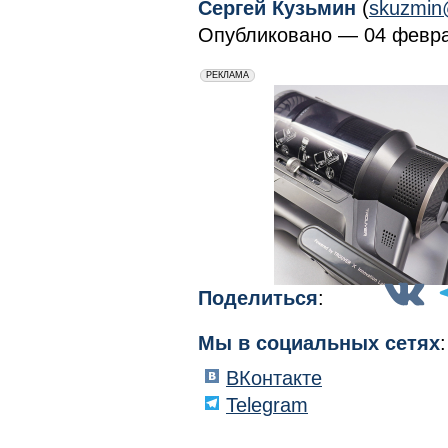
Сергей Кузьмин
(
skuzmin
Опубликовано — 04 февра
erid: 2VfnxxmNzs5
РЕКЛАМА
Поделиться
:
Мы в социальных сетях
:
ВКонтакте
Telegram