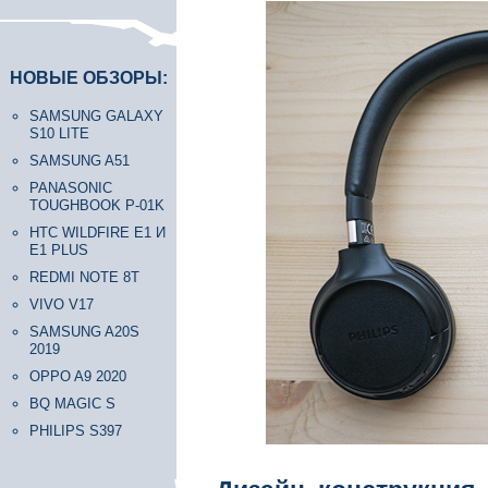
НОВЫЕ ОБЗОРЫ:
SAMSUNG GALAXY
S10 LITE
SAMSUNG A51
PANASONIC
TOUGHBOOK P-01K
HTC WILDFIRE E1 И
E1 PLUS
REDMI NOTE 8T
VIVO V17
SAMSUNG A20S
2019
OPPO A9 2020
BQ MAGIC S
PHILIPS S397