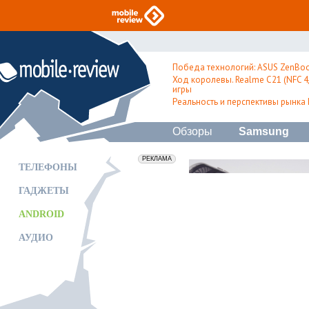
Победа технологий: ASUS ZenBoo
Ход королевы. Realme C21 (NFC 4/
игры
Реальность и перспективы рынка
Обзоры
Samsung
erid: 2VfnxxmNzs5
РЕКЛАМА
ТЕЛЕФОНЫ
ГАДЖЕТЫ
ANDROID
АУДИО