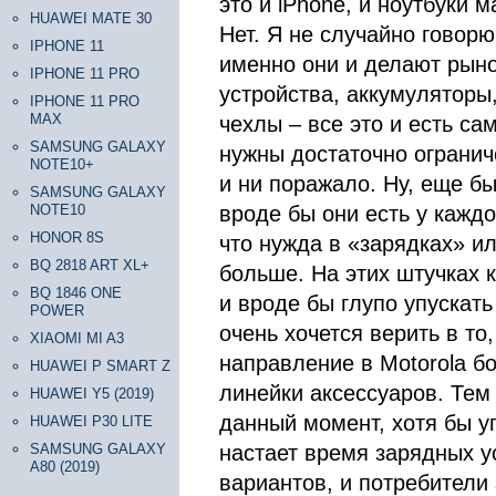
это и iPhone, и ноутбуки 
HUAWEI MATE 30
Нет. Я не случайно говор
IPHONE 11
именно они и делают рыно
IPHONE 11 PRO
устройства, аккумуляторы
IPHONE 11 PRO
MAX
чехлы – все это и есть с
SAMSUNG GALAXY
нужны достаточно огранич
NOTE10+
и ни поражало. Ну, еще бы
SAMSUNG GALAXY
NOTE10
вроде бы они есть у каждо
HONOR 8S
что нужда в «зарядках» и
BQ 2818 ART XL+
больше. На этих штучках 
BQ 1846 ONE
и вроде бы глупо упускать
POWER
очень хочется верить в то
XIAOMI MI A3
направление в Motorola 
HUAWEI P SMART Z
линейки аксессуаров. Тем 
HUAWEI Y5 (2019)
данный момент, хотя бы у
HUAWEI P30 LITE
SAMSUNG GALAXY
настает время зарядных у
A80 (2019)
вариантов, и потребители