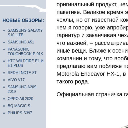
оригинальный продукт, ч
пакетике. Великое время 
чехлы, но от известной ко
НОВЫЕ ОБЗОРЫ:
чем я говорю, уже апробир
SAMSUNG GALAXY
гарнитур и заканчивая чех
S10 LITE
что важней, – рассматрив
SAMSUNG A51
PANASONIC
иные вещи. Ближе к осени
TOUGHBOOK P-01K
компании и тому, что вооб
HTC WILDFIRE E1 И
предлагаю вам поближе п
E1 PLUS
REDMI NOTE 8T
Motorola Endeavor HX-1, в
VIVO V17
такого рода.
SAMSUNG A20S
2019
Официальная страничка г
OPPO A9 2020
BQ MAGIC S
PHILIPS S397