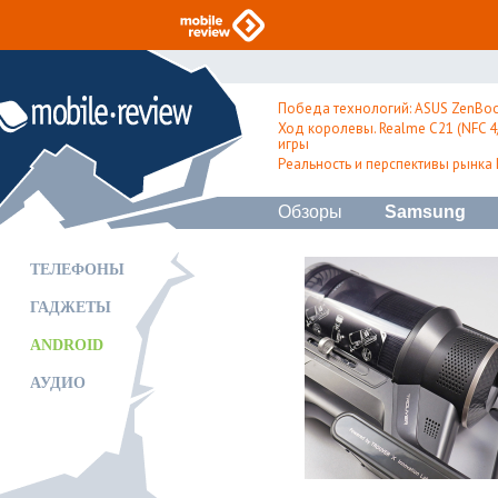
Победа технологий: ASUS ZenBoo
Ход королевы. Realme C21 (NFC 4/
игры
Реальность и перспективы рынка
Обзоры
Samsung
ТЕЛЕФОНЫ
ГАДЖЕТЫ
ANDROID
АУДИО