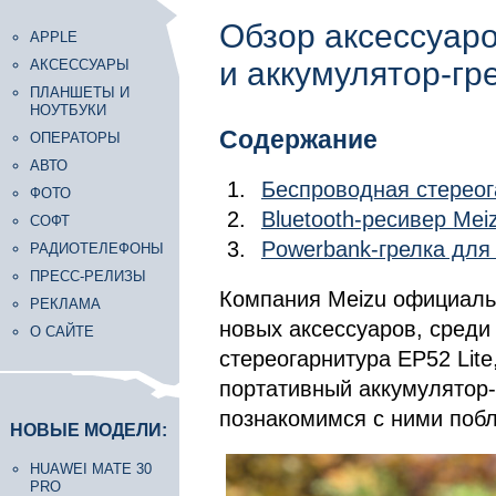
Обзор аксессуаро
APPLE
и аккумулятор-гр
АКСЕССУАРЫ
ПЛАНШЕТЫ И
НОУТБУКИ
Содержание
ОПЕРАТОРЫ
АВТО
Беспроводная стереог
ФОТО
Bluetooth-ресивер Mei
СОФТ
Powerbank-грелка для 
РАДИОТЕЛЕФОНЫ
ПРЕСС-РЕЛИЗЫ
Компания Meizu официальн
РЕКЛАМА
новых аксессуаров, среди
О САЙТЕ
стереогарнитура EP52 Lite
портативный аккумулятор-
познакомимся с ними поб
НОВЫЕ МОДЕЛИ:
HUAWEI MATE 30
PRO