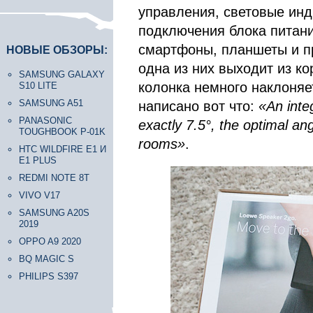
управления, световые инд
подключения блока питан
смартфоны, планшеты и пр
НОВЫЕ ОБЗОРЫ:
одна из них выходит из ко
SAMSUNG GALAXY
колонка немного наклоняе
S10 LITE
SAMSUNG A51
написано вот что:
«An inte
PANASONIC
exactly 7.5°, the optimal angl
TOUGHBOOK P-01K
rooms»
.
HTC WILDFIRE E1 И
E1 PLUS
REDMI NOTE 8T
VIVO V17
SAMSUNG A20S
2019
OPPO A9 2020
BQ MAGIC S
PHILIPS S397