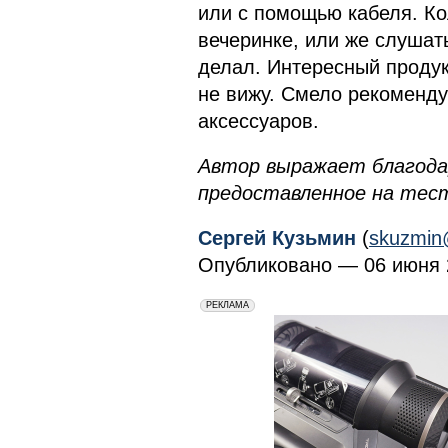
или с помощью кабеля. Ко
вечеринке, или же слушат
делал. Интересный продук
не вижу. Смело рекоменду
аксессуаров.
Автор выражает благод
предоставленное на тес
Сергей Кузьмин
(
skuzmin
Опубликовано — 06 июня 2
erid: 2VfnxxmNzs5
РЕКЛАМА