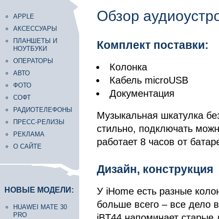
Обзор аудиоустр
APPLE
АКСЕССУАРЫ
ПЛАНШЕТЫ И
Комплект поставки:
НОУТБУКИ
ОПЕРАТОРЫ
Колонка
АВТО
Кабель microUSB
ФОТО
Документация
СОФТ
РАДИОТЕЛЕФОНЫ
Музыкальная шкатулка без
ПРЕСС-РЕЛИЗЫ
стильно, подключать можно
РЕКЛАМА
работает 8 часов от батар
О САЙТЕ
Дизайн, конструкция
НОВЫЕ МОДЕЛИ:
У iHome есть разные колон
больше всего – все дело 
HUAWEI MATE 30
PRO
iBT44 напоминает старые 