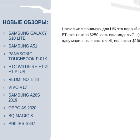
НОВЫЕ ОБЗОРЫ:
Насколько я понимаю, для H/K это первый
SAMSUNG GALAXY
BT стоят около $250, есть еще модель CL (
S10 LITE
одну модель, называется NI, она стоит $10
SAMSUNG A51
PANASONIC
TOUGHBOOK P-01K
HTC WILDFIRE E1 И
E1 PLUS
REDMI NOTE 8T
VIVO V17
SAMSUNG A20S
2019
OPPO A9 2020
BQ MAGIC S
PHILIPS S397