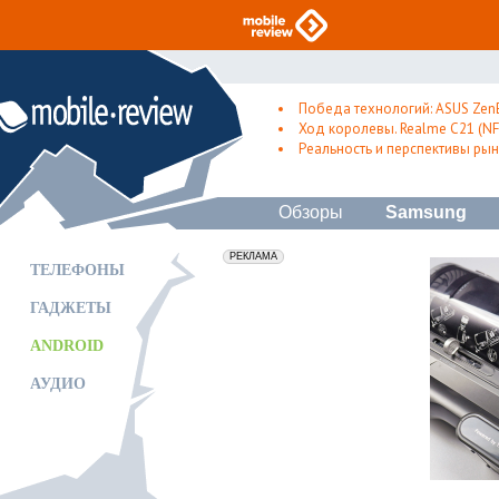
Победа технологий: ASUS Zen
Ход королевы. Realme C21 (NFC
Реальность и перспективы рын
Обзоры
Samsung
erid: 2VfnxxmNzs5
РЕКЛАМА
ТЕЛЕФОНЫ
ГАДЖЕТЫ
ANDROID
АУДИО