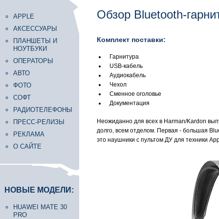
Обзор Bluetooth-гарн
APPLE
АКСЕССУАРЫ
Комплект поставки:
ПЛАНШЕТЫ И
НОУТБУКИ
Гарнитура
ОПЕРАТОРЫ
USB-кабель
АВТО
Аудиокабель
Чехол
ФОТО
Сменное оголовье
СОФТ
Документация
РАДИОТЕЛЕФОНЫ
Неожиданно для всех в Harman/Kardon выпу
ПРЕСС-РЕЛИЗЫ
долго, всем отделом. Первая - большая Blu
РЕКЛАМА
это наушники с пультом ДУ для техники App
О САЙТЕ
НОВЫЕ МОДЕЛИ:
HUAWEI MATE 30
PRO