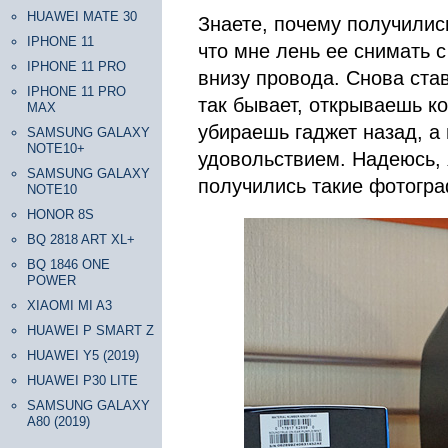
HUAWEI MATE 30
Знаете, почему получилис
IPHONE 11
что мне лень ее снимать с
IPHONE 11 PRO
внизу провода. Снова став
IPHONE 11 PRO
так бывает, открываешь ко
MAX
убираешь гаджет назад, а
SAMSUNG GALAXY
NOTE10+
удовольствием. Надеюсь, 
SAMSUNG GALAXY
получились такие фотогра
NOTE10
HONOR 8S
BQ 2818 ART XL+
BQ 1846 ONE
POWER
XIAOMI MI A3
HUAWEI P SMART Z
HUAWEI Y5 (2019)
HUAWEI P30 LITE
SAMSUNG GALAXY
A80 (2019)