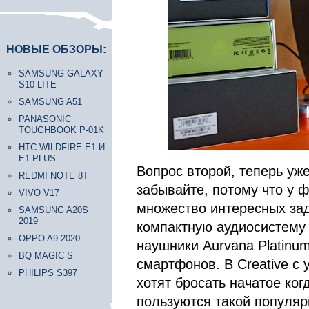
НОВЫЕ ОБЗОРЫ:
SAMSUNG GALAXY
S10 LITE
SAMSUNG A51
PANASONIC
TOUGHBOOK P-01K
HTC WILDFIRE E1 И
E1 PLUS
Вопрос второй, теперь уже
REDMI NOTE 8T
забывайте, потому что у 
VIVO V17
множество интересных за
SAMSUNG A20S
2019
компактную аудиосистему 
OPPO A9 2020
наушники Aurvana Platinu
BQ MAGIC S
смартфонов. В Creative с
PHILIPS S397
хотят бросать начатое ког
пользуются такой популяр