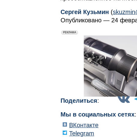
Сергей Кузьмин
(
skuzmin
Опубликовано — 24 февра
erid: 2VfnxxmNzs5
РЕКЛАМА
Поделиться
:
Мы в социальных сетях
:
ВКонтакте
Telegram